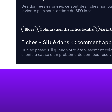
Des données erronées, ce sont des fiches non pub
levier le plus sous-estimé du SEO local.
Blogs
Optimisation des fiches locales
Marketi
Fiches « Situé dans » : comment app
Que se passe-t-il quand votre établissement co
clients à cause d’un problème de données résolv
Pied de page