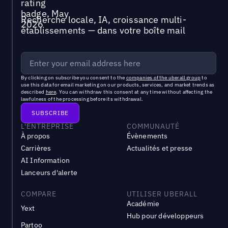
Recherche locale, IA, croissance multi-
établissements — dans votre boîte mail
By clicking on subscribe you consent to the
companies of the uberall group
to
use this data for email marketing on our products, services, and market trends as
described
here
. You can withdraw this consent at any time without affecting the
lawfulness of the processing before its withdrawal.
L'ENTREPRISE
COMMUNAUTÉ
À propos
Évènements
Carrières
Actualités et presse
AI Information
Lanceurs d'alerte
COMPARE
UTILISER UBERALL
Académie
Yext
Hub pour développeurs
Partoo