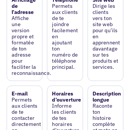
de
Permets
Dirige les
l’adresse
aux clients
clients
Affiche
de te
vers ton
une
joindre
site web
version
facilement
pour qu’ils
propre et
en
en
formatée
ajoutant
apprennent
de ton
ton
davantage
adresse
numéro de
sur tes
pour
téléphone
produits et
faciliter la
principal.
services.
reconnaissance.
E-mail
Horaires
Description
Permets
d’ouverture
longue
aux clients
Informe
Raconte
de te
les clients
ton
contacter
de tes
histoire
directement
horaires
complète