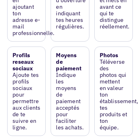
en
d’ouverture
et mets en
ajoutant
en
avant ce
ton
indiquant
qui te
adresse e-
tes heures
distingue
mail
régulières.
réellement.
professionnelle.
Profils
Moyens
Photos
reseaux
de
Téléverse
sociaux
paiement
des
Ajoute tes
Indique
photos qui
profils
les
mettent
sociaux
moyens
en valeur
pour
de
ton
permettre
paiement
établissement,
aux clients
acceptés
tes
de te
pour
produits et
suivre en
faciliter
ton
ligne.
les achats.
équipe.