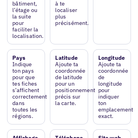
bâtiment,
à te
l’étage ou
localiser
la suite
plus
pour
précisément.
faciliter la
localisation.
Pays
Latitude
Longitude
Indique
Ajoute ta
Ajoute ta
ton pays
coordonnée
coordonnée
pour que
de latitude
de
tes fiches
pour un
longitude
s’affichent
positionnement
pour
correctement
précis sur
indiquer
dans
la carte.
ton
toutes les
emplacement
régions.
exact.
Affichage
Téléphone
Site web