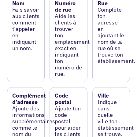
Nom
Numéro
Rue
Fais savoir
de rue
Complète
aux clients
Aide les
ton
comment
clients à
adresse
t’appeler
trouver
en
en
ton
ajoutant le
indiquant
emplacement
nom de la
un nom.
exact en
rue où se
indiquant
trouve ton
ton
établissement.
numéro de
rue.
Complément
Code
Ville
d’adresse
postal
Indique
Ajoute des
Ajoute ton
dans
informations
code
quelle
supplémentaires
postal
ville ton
comme le
pour aider
établissement
nom du
les clients
se trouve.