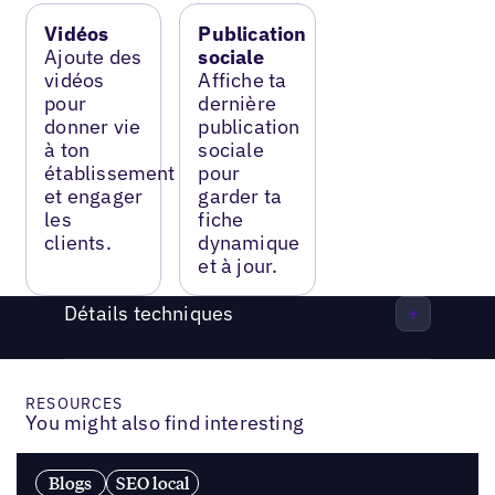
Vidéos
Publication
Ajoute des
sociale
vidéos
Affiche ta
pour
dernière
donner vie
publication
à ton
sociale
établissement
pour
et engager
garder ta
les
fiche
clients.
dynamique
et à jour.
Détails techniques
RESOURCES
You might also find interesting
Blogs
SEO local