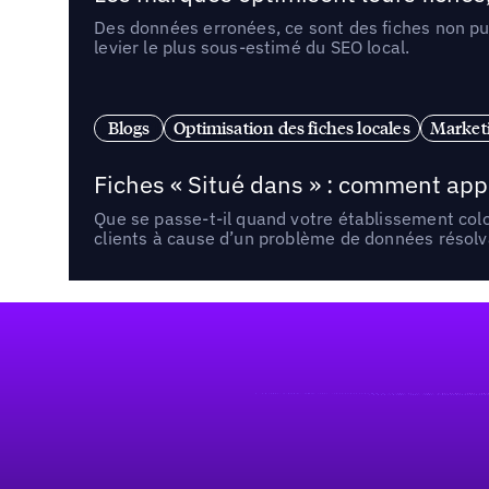
Des données erronées, ce sont des fiches non pub
levier le plus sous-estimé du SEO local.
Blogs
Optimisation des fiches locales
Marketi
Fiches « Situé dans » : comment app
Que se passe-t-il quand votre établissement co
clients à cause d’un problème de données résolv
Pied de page