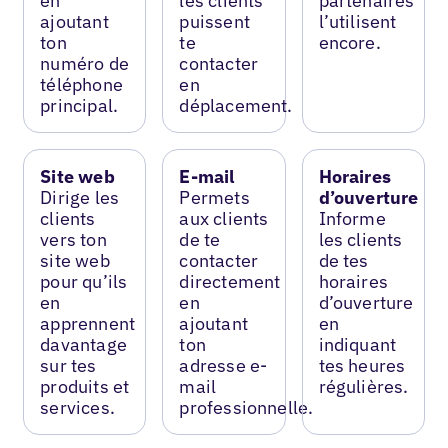
en
les clients
partenaires
ajoutant
puissent
l’utilisent
ton
te
encore.
numéro de
contacter
téléphone
en
principal.
déplacement.
Site web
E-mail
Horaires
Dirige les
Permets
d’ouverture
clients
aux clients
Informe
vers ton
de te
les clients
site web
contacter
de tes
pour qu’ils
directement
horaires
en
en
d’ouverture
apprennent
ajoutant
en
davantage
ton
indiquant
sur tes
adresse e-
tes heures
produits et
mail
régulières.
services.
professionnelle.