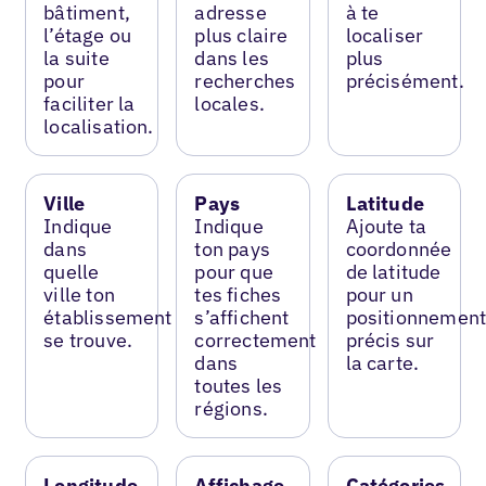
bâtiment,
adresse
à te
l’étage ou
plus claire
localiser
la suite
dans les
plus
pour
recherches
précisément.
faciliter la
locales.
localisation.
Ville
Pays
Latitude
Indique
Indique
Ajoute ta
dans
ton pays
coordonnée
quelle
pour que
de latitude
ville ton
tes fiches
pour un
établissement
s’affichent
positionnemen
se trouve.
correctement
précis sur
dans
la carte.
toutes les
régions.
Longitude
Affichage
Catégories