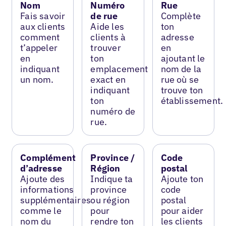
Nom
Numéro
Rue
Fais savoir
de rue
Complète
aux clients
Aide les
ton
comment
clients à
adresse
t’appeler
trouver
en
en
ton
ajoutant le
indiquant
emplacement
nom de la
un nom.
exact en
rue où se
indiquant
trouve ton
ton
établissement.
numéro de
rue.
Complément
Province /
Code
d’adresse
Région
postal
Ajoute des
Indique ta
Ajoute ton
informations
province
code
supplémentaires
ou région
postal
comme le
pour
pour aider
nom du
rendre ton
les clients