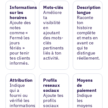
Informations
Mots-clés
Description
sur les
Améliore
longue
horaires
ta
Raconte
Ajoute des
visibilité
ton
notes
en
histoire
comme «
ajoutant
complète
Fermé les
des mots-
et mets en
jours
clés
avant ce
fériés »
pertinents
qui te
pour tenir
liés à ton
distingue
tes clients
activité.
réellement.
informés.
Attribution
Profils
Moyens
Indique
reseaux
de
qui a
sociaux
paiement
fourni ou
Ajoute tes
Indique
vérifié les
profils
les
informations
sociaux
moyens