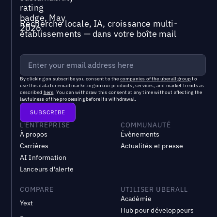
Recherche locale, IA, croissance multi-
établissements — dans votre boîte mail
By clicking on subscribe you consent to the
companies of the uberall group
to
use this data for email marketing on our products, services, and market trends as
described
here
. You can withdraw this consent at any time without affecting the
lawfulness of the processing before its withdrawal.
L'ENTREPRISE
COMMUNAUTÉ
À propos
Évènements
Carrières
Actualités et presse
AI Information
Lanceurs d'alerte
COMPARE
UTILISER UBERALL
Académie
Yext
Hub pour développeurs