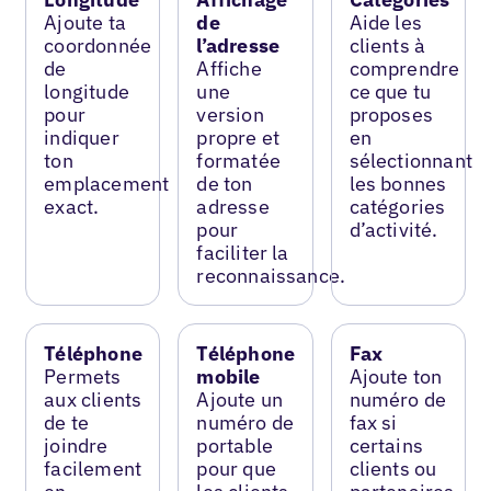
Ajoute ta
de
Aide les
coordonnée
l’adresse
clients à
de
Affiche
comprendre
longitude
une
ce que tu
pour
version
proposes
indiquer
propre et
en
ton
formatée
sélectionnant
emplacement
de ton
les bonnes
exact.
adresse
catégories
pour
d’activité.
faciliter la
reconnaissance.
Téléphone
Téléphone
Fax
Permets
mobile
Ajoute ton
aux clients
Ajoute un
numéro de
de te
numéro de
fax si
joindre
portable
certains
facilement
pour que
clients ou