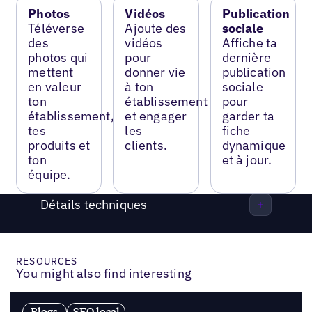
Photos
Vidéos
Publication
Téléverse
Ajoute des
sociale
des
vidéos
Affiche ta
photos qui
pour
dernière
mettent
donner vie
publication
en valeur
à ton
sociale
ton
établissement
pour
établissement,
et engager
garder ta
tes
les
fiche
produits et
clients.
dynamique
ton
et à jour.
équipe.
Détails techniques
RESOURCES
You might also find interesting
Blogs
SEO local