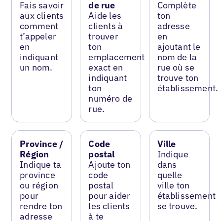
Fais savoir
de rue
Complète
aux clients
Aide les
ton
comment
clients à
adresse
t’appeler
trouver
en
en
ton
ajoutant le
indiquant
emplacement
nom de la
un nom.
exact en
rue où se
indiquant
trouve ton
ton
établissement.
numéro de
rue.
Province /
Code
Ville
Région
postal
Indique
Indique ta
Ajoute ton
dans
province
code
quelle
ou région
postal
ville ton
pour
pour aider
établissement
rendre ton
les clients
se trouve.
adresse
à te