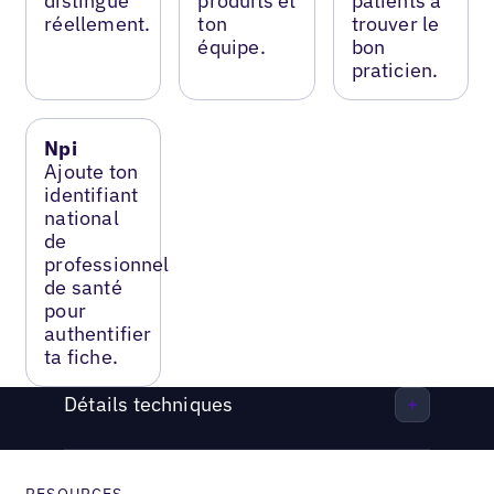
distingue
produits et
patients à
réellement.
ton
trouver le
équipe.
bon
praticien.
Npi
Ajoute ton
identifiant
national
de
professionnel
de santé
pour
authentifier
ta fiche.
Détails techniques
RESOURCES