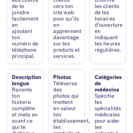
de te
vers ton
les clients
joindre
site web
de tes
facilement
pour qu’ils
horaires
en
en
d’ouverture
ajoutant
apprennent
en
ton
davantage
indiquant
numéro de
sur tes
tes heures
téléphone
produits et
régulières.
principal.
services.
Description
Photos
Catégories
longue
Téléverse
de
Raconte
des
médecins
ton
photos qui
Spécifie
histoire
mettent
tes
complète
en valeur
spécialités
et mets en
ton
médicales
avant ce
établissement,
pour aider
qui te
tes
les