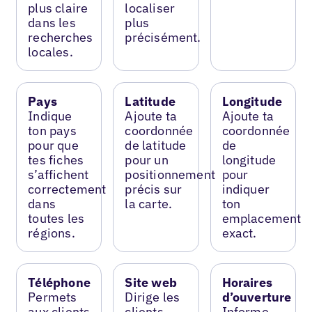
plus claire
localiser
dans les
plus
recherches
précisément.
locales.
Pays
Latitude
Longitude
Indique
Ajoute ta
Ajoute ta
ton pays
coordonnée
coordonnée
pour que
de latitude
de
tes fiches
pour un
longitude
s’affichent
positionnement
pour
correctement
précis sur
indiquer
dans
la carte.
ton
toutes les
emplacement
régions.
exact.
Téléphone
Site web
Horaires
Permets
Dirige les
d’ouverture
aux clients
clients
Informe