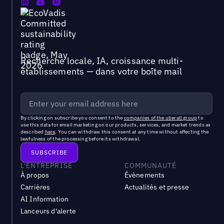
Recherche locale, IA, croissance multi-
établissements — dans votre boîte mail
By clicking on subscribe you consent to the
companies of the uberall group
to
use this data for email marketing on our products, services, and market trends as
described
here
. You can withdraw this consent at any time without affecting the
lawfulness of the processing before its withdrawal.
L'ENTREPRISE
COMMUNAUTÉ
À propos
Évènements
Carrières
Actualités et presse
AI Information
Lanceurs d'alerte