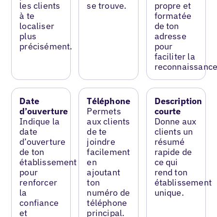
les clients
se trouve.
propre et
à te
formatée
localiser
de ton
plus
adresse
précisément.
pour
faciliter la
reconnaissance
Date
Téléphone
Description
d’ouverture
Permets
courte
Indique la
aux clients
Donne aux
date
de te
clients un
d’ouverture
joindre
résumé
de ton
facilement
rapide de
établissement
en
ce qui
pour
ajoutant
rend ton
renforcer
ton
établissement
la
numéro de
unique.
confiance
téléphone
et
principal.