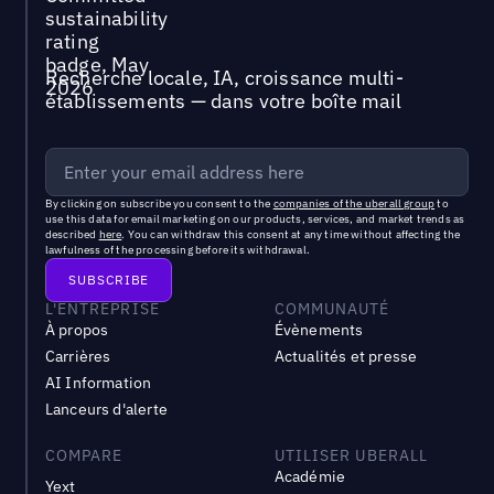
Recherche locale, IA, croissance multi-
établissements — dans votre boîte mail
By clicking on subscribe you consent to the
companies of the uberall group
to
use this data for email marketing on our products, services, and market trends as
described
here
. You can withdraw this consent at any time without affecting the
lawfulness of the processing before its withdrawal.
L'ENTREPRISE
COMMUNAUTÉ
À propos
Évènements
Carrières
Actualités et presse
AI Information
Lanceurs d'alerte
COMPARE
UTILISER UBERALL
Académie
Yext