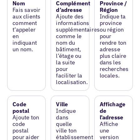
Nom
Complément
Province /
Fais savoir
d’adresse
Région
aux clients
Ajoute des
Indique ta
comment
informations
province
t’appeler
supplémentaires
ou région
en
comme le
pour
indiquant
nom du
rendre ton
un nom.
bâtiment,
adresse
l’étage ou
plus claire
la suite
dans les
pour
recherches
faciliter la
locales.
localisation.
Code
Ville
Affichage
postal
Indique
de
Ajoute ton
dans
l’adresse
code
quelle
Affiche
postal
ville ton
une
pour aider
établissement
version