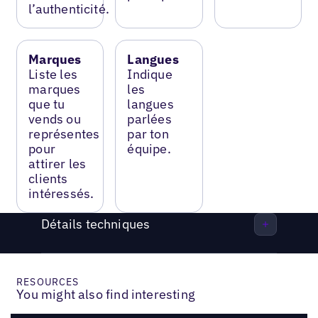
l’authenticité.
Marques
Langues
Liste les
Indique
marques
les
que tu
langues
vends ou
parlées
représentes
par ton
pour
équipe.
attirer les
clients
intéressés.
Détails techniques
RESOURCES
You might also find interesting