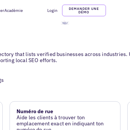
DEMANDER UNE
ter
Acadèmie
Login
DÉMO
tory that lists verified businesses across industries. U
orting local SEO efforts.
gs
Numéro de rue
Aide les clients à trouver ton
emplacement exact en indiquant ton
numéro de rue.