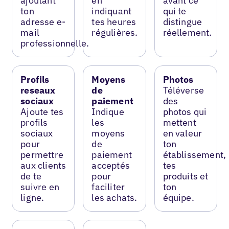
ajoutant
en
avant ce
ton
indiquant
qui te
adresse e-
tes heures
distingue
mail
régulières.
réellement.
professionnelle.
Profils
Moyens
Photos
reseaux
de
Téléverse
sociaux
paiement
des
Ajoute tes
Indique
photos qui
profils
les
mettent
sociaux
moyens
en valeur
pour
de
ton
permettre
paiement
établissement,
aux clients
acceptés
tes
de te
pour
produits et
suivre en
faciliter
ton
ligne.
les achats.
équipe.