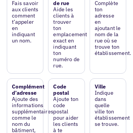
Fais savoir
de rue
Complète
aux clients
Aide les
ton
comment
clients à
adresse
t’appeler
trouver
en
en
ton
ajoutant le
indiquant
emplacement
nom de la
un nom.
exact en
rue où se
indiquant
trouve ton
ton
établissement.
numéro de
rue.
Complément
Code
Ville
d’adresse
postal
Indique
Ajoute des
Ajoute ton
dans
informations
code
quelle
supplémentaires
postal
ville ton
comme le
pour aider
établissement
nom du
les clients
se trouve.
bâtiment,
à te