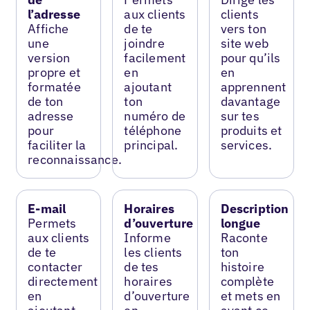
l’adresse
aux clients
clients
Affiche
de te
vers ton
une
joindre
site web
version
facilement
pour qu’ils
propre et
en
en
formatée
ajoutant
apprennent
de ton
ton
davantage
adresse
numéro de
sur tes
pour
téléphone
produits et
faciliter la
principal.
services.
reconnaissance.
E-mail
Horaires
Description
Permets
d’ouverture
longue
aux clients
Informe
Raconte
de te
les clients
ton
contacter
de tes
histoire
directement
horaires
complète
en
d’ouverture
et mets en