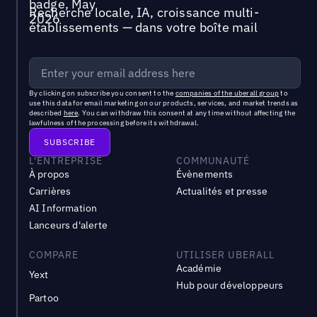
Recherche locale, IA, croissance multi-
établissements — dans votre boîte mail
By clicking on subscribe you consent to the
companies of the uberall group
to
use this data for email marketing on our products, services, and market trends as
described
here
. You can withdraw this consent at any time without affecting the
lawfulness of the processing before its withdrawal.
L'ENTREPRISE
COMMUNAUTÉ
À propos
Évènements
Carrières
Actualités et presse
AI Information
Lanceurs d'alerte
COMPARE
UTILISER UBERALL
Académie
Yext
Hub pour développeurs
Partoo