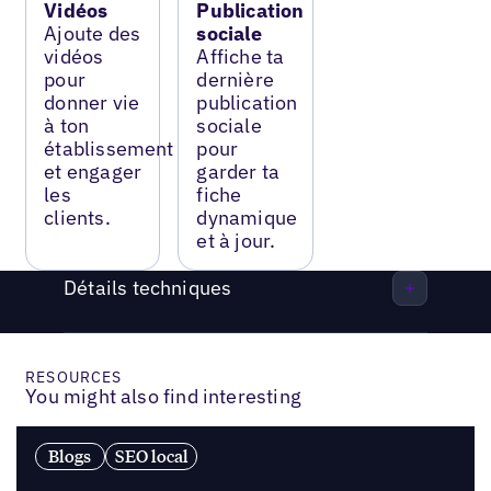
Vidéos
Publication
Ajoute des
sociale
vidéos
Affiche ta
pour
dernière
donner vie
publication
à ton
sociale
établissement
pour
et engager
garder ta
les
fiche
clients.
dynamique
et à jour.
Détails techniques
RESOURCES
You might also find interesting
Blogs
SEO local