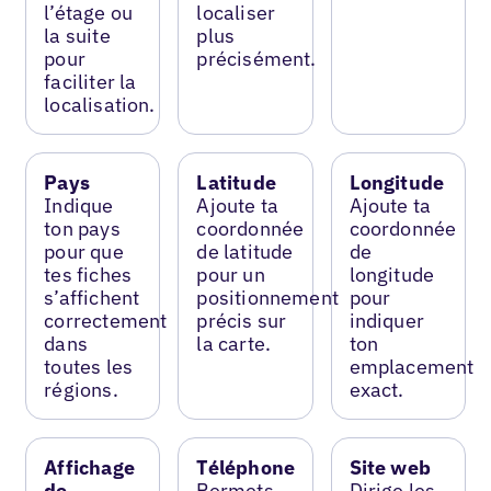
l’étage ou
localiser
la suite
plus
pour
précisément.
faciliter la
localisation.
Pays
Latitude
Longitude
Indique
Ajoute ta
Ajoute ta
ton pays
coordonnée
coordonnée
pour que
de latitude
de
tes fiches
pour un
longitude
s’affichent
positionnement
pour
correctement
précis sur
indiquer
dans
la carte.
ton
toutes les
emplacement
régions.
exact.
Affichage
Téléphone
Site web
de
Permets
Dirige les