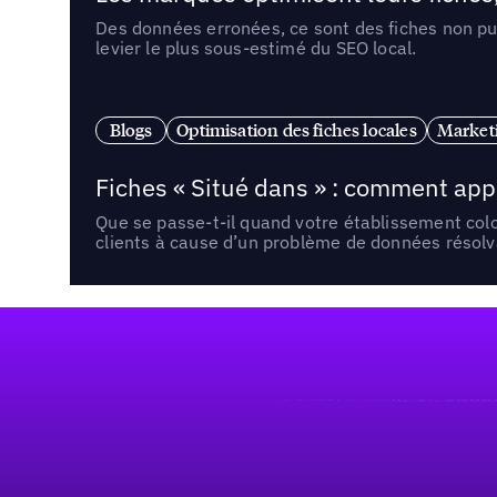
Des données erronées, ce sont des fiches non pub
levier le plus sous-estimé du SEO local.
Blogs
Optimisation des fiches locales
Marketi
Fiches « Situé dans » : comment app
Que se passe-t-il quand votre établissement co
clients à cause d’un problème de données résolv
Pied de page