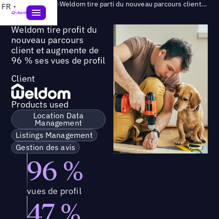
Success Story
>
Weldom tire parti du nouveau parcours client et augmente le nombre de vues de profil de 96 %
FR
Weldom tire profit du
nouveau parcours
client et augmente de
96 % ses vues de profil
Client
Products used
Location Data
Management
Listings Management
Gestion des avis
96 %
vues de profil
47 %