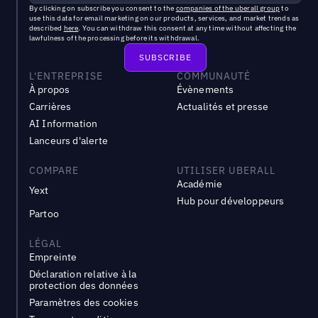
By clicking on subscribe you consent to the
companies of the uberall group
to
use this data for email marketing on our products, services, and market trends as
described
here
. You can withdraw this consent at any time without affecting the
lawfulness of the processing before its withdrawal.
L'ENTREPRISE
COMMUNAUTÉ
À propos
Évènements
Carrières
Actualités et presse
AI Information
Lanceurs d'alerte
COMPARE
UTILISER UBERALL
Académie
Yext
Hub pour développeurs
Partoo
LÉGAL
Empreinte
Déclaration relative à la
protection des données
Paramètres des cookies