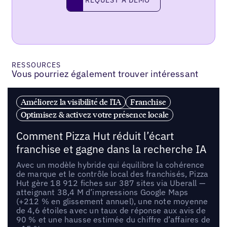
REQUEST A DEMO
request a demo
RESSOURCES
Vous pourriez également trouver intéressant
Améliorez la visibilité de l'IA
Franchise
Optimisez & activez votre présence locale
Comment Pizza Hut réduit l’écart
franchise et gagne dans la recherche IA
Avec un modèle hybride qui équilibre la cohérence
de marque et le contrôle local des franchisés, Pizza
Hut gère 18 912 fiches sur 387 sites via Uberall —
atteignant 38,4 M d’impressions Google Maps
(+212 % en glissement annuel), une note moyenne
de 4,6 étoiles avec un taux de réponse aux avis de
90 % et une hausse estimée du chiffre d’affaires de