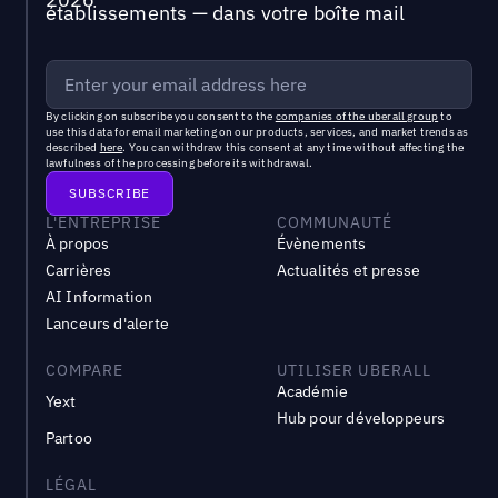
établissements — dans votre boîte mail
By clicking on subscribe you consent to the
companies of the uberall group
to
use this data for email marketing on our products, services, and market trends as
described
here
. You can withdraw this consent at any time without affecting the
lawfulness of the processing before its withdrawal.
L'ENTREPRISE
COMMUNAUTÉ
À propos
Évènements
Carrières
Actualités et presse
AI Information
Lanceurs d'alerte
COMPARE
UTILISER UBERALL
Académie
Yext
Hub pour développeurs
Partoo
LÉGAL