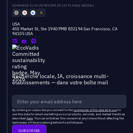
DEMANDEZ À L'IA UN RÉSUMÉ DE CETTE PAGE UBERALL
USA
455 Market St, Ste 1940 PMB 832194 San Francisco, CA
94105 USA
Recherche locale, IA, croissance multi-
établissements — dans votre boîte mail
By clicking on subscribe you consent to the
companies of the uberall group
to
use this data for email marketing on our products, services, and market trends as
described
here
. You can withdraw this consent at any time without affecting the
lawfulness of the processing before its withdrawal.