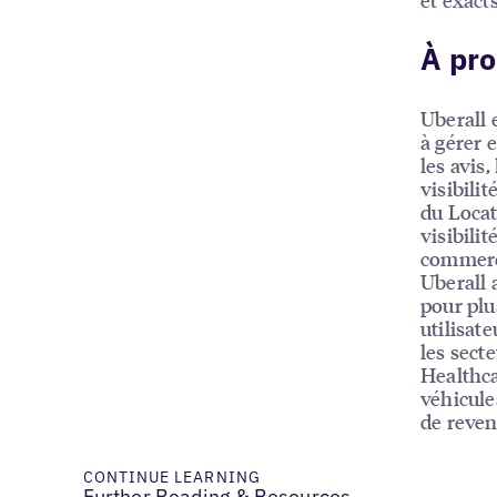
À pro
Uberall 
à gérer e
les avis,
visibili
du Locat
visibili
commerc
Uberall 
pour plu
utilisat
les sect
Healthca
véhicule
de reven
CONTINUE LEARNING
Further Reading & Resources