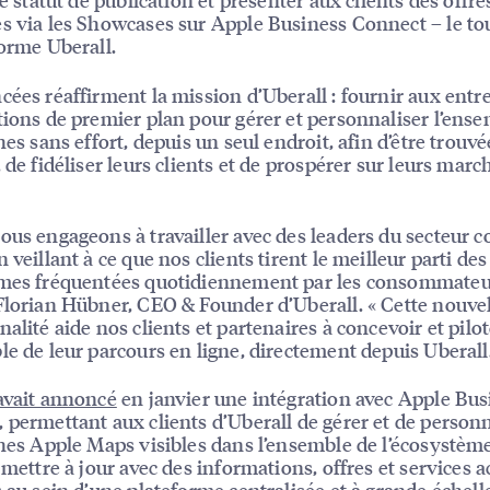
s via les Showcases sur Apple Business Connect – le to
forme Uberall.
cées réaffirment la mission d’Uberall : fournir aux entr
tions de premier plan pour gérer et personnaliser l’ens
hes sans effort, depuis un seul endroit, afin d’être trouvé
, de fidéliser leurs clients et de prospérer sur leurs marc
ous engageons à travailler avec des leaders du secteur
 veillant à ce que nos clients tirent le meilleur parti des
mes fréquentées quotidiennement par les consommateur
Florian Hübner, CEO & Founder d’Uberall. « Cette nouve
nalité aide nos clients et partenaires à concevoir et pilo
le de leur parcours en ligne, directement depuis Uberall.
avait annoncé
en janvier une intégration avec Apple Bus
 permettant aux clients d’Uberall de gérer et de personn
ches Apple Maps visibles dans l’ensemble de l’écosystèm
s mettre à jour avec des informations, offres et services a
s au sein d’une plateforme centralisée et à grande échell