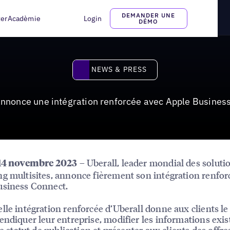
orcée avec Apple Business Connect
DEMANDER UNE
ter
Acadèmie
Login
DÉMO
News & Press
NEWS & PRESS
annonce une intégration renforcée avec Apple Busines
– Uberall, leader mondial des soluti
 14 novembre 2023
g multisites, annonce fièrement son intégration renfor
usiness Connect.
lle intégration renforcée d’Uberall donne aux clients le
endiquer leur entreprise, modifier les informations exis
le statut de publication et présenter aux clients des offre