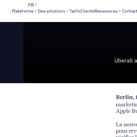
News & Press
>
Uberall annonce une intégration renf
FR
Plateforme
Des solutions
Tarifs
Clients
Ressources
Contac
Uberall 
Berlin,
marketin
Apple B
La nouve
pour rev
vérifier 