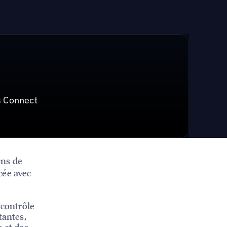
s Connect
ons de
cée avec
 contrôle
tantes,
s et des