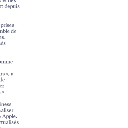
ut depuis
eprises
emble de
es,
hés
 comme
s », a
lle
ter
 »
iness
aliser
e Apple,
ctualisés
e.