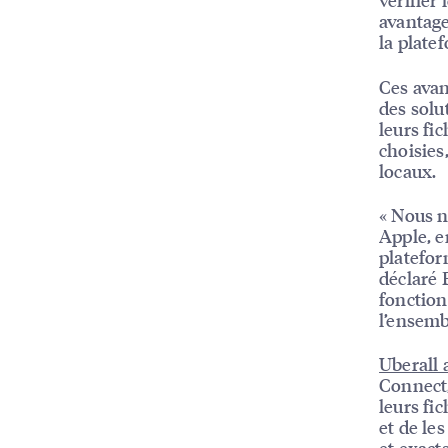
avantage
la plate
Ces avan
des solu
leurs fic
choisies
locaux.
« Nous n
Apple, en
platefor
déclaré 
fonction
l’ensemb
Uberall 
Connect,
leurs fi
et de le
et exact