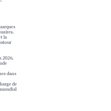
 marques
nuaires,
t la
autour
n 2026,
onde
ques dans
charge de
u mondial