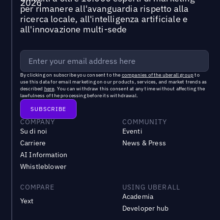
per rimanere all'avanguardia rispetto alla
ricerca locale, all'intelligenza artificiale e
all'innovazione multi-sede
By clicking on subscribe you consent to the
companies of the uberall group
to
use this data for email marketing on our products, services, and market trends as
described
here
. You can withdraw this consent at any time without affecting the
lawfulness of the processing before its withdrawal.
COMPANY
COMMUNITY
Su di noi
Eventi
Carriere
News & Press
AI Information
Whistleblower
COMPARE
USING UBERALL
Academia
Yext
Developer hub