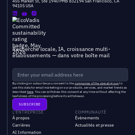
455 Market St, Ste 1940 PMB 832194 San Francisco, CA
94105 USA
Recherche locale, IA, croissance multi-
établissements — dans votre boîte mail
By clicking on subscribe you consent to the
companies of the uberall group
to
use this data for email marketing on our products, services, and market trends as
described
here
. You can withdraw this consent at any time without affecting the
lawfulness of the processing before its withdrawal.
L'ENTREPRISE
COMMUNAUTÉ
À propos
Évènements
Carrières
Actualités et presse
AI Information