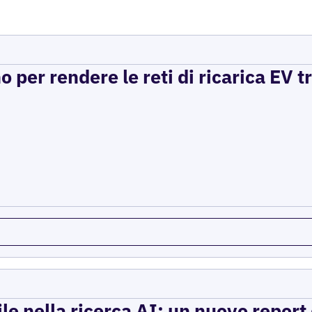
per rendere le reti di ricarica EV t
ile nella ricerca AI: un nuovo report d