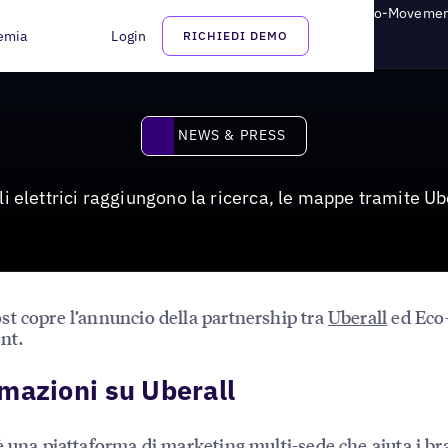
rivano in ricerca e mappe grazie alla partnership Uberall ed Eco-Moveme
emia
Login
RICHIEDI DEMO
News & Press
NEWS & PRESS
icoli elettrici raggiungono la ricerca, le mappe tramite
t copre l’annuncio della partnership tra
Uberall
ed Eco
nt.
mazioni su Uberall
è una piattaforma di marketing multi-sede che aiuta i b