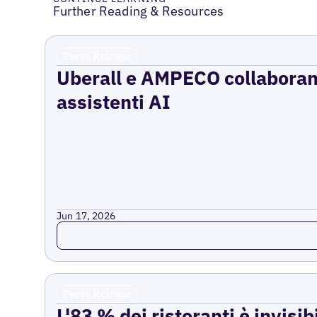
Further Reading & Resources
Press Release
Uberall e AMPECO collaborano 
assistenti AI
Jun 17, 2026
Read more
Press Release
L'83 % dei ristoranti è invisib