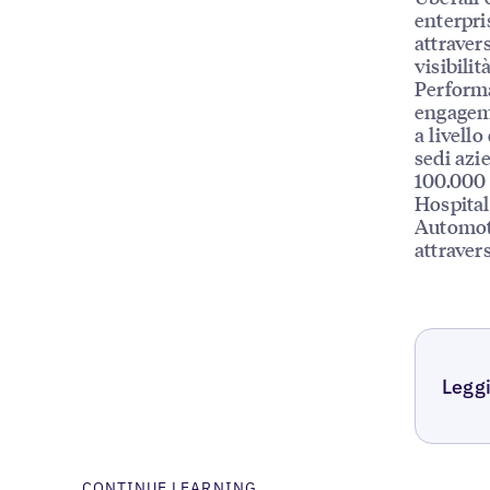
enterpri
attraver
visibilit
Performa
engageme
a livello
sedi azie
100.000 
Hospital
Automoti
attraver
Leggi
CONTINUE LEARNING