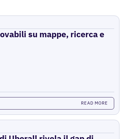
rovabili su mappe, ricerca e
READ MORE
i Uberall rivela il gap di