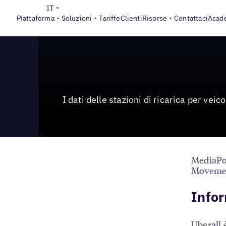
News & Press
>
I dati delle stazioni di ricarica EV ar
IT
Piattaforma
Soluzioni
Tariffe
Clienti
Risorse
Contattaci
Acad
I dati delle stazioni di ricarica per ve
MediaPos
Moveme
Infor
Uberall 