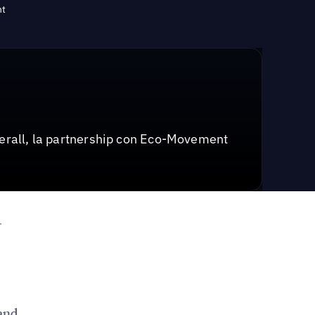
nt
 Uberall, la partnership con Eco-Movement
-
rand