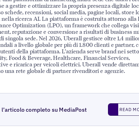
se a gestire e ottimizzare la propria presenza digitale loc
so schede, recensioni, social media, pagine locali, store l
à nella ricerca AI. La piattaforma è costruita attorno alla
nce Optimization (LPO), un framework che collega visib
nt, reputazione e conversione a risultati di business mi
 di singola sede. Nel 2026, Uberall gestisce oltre 1,4 milio
ndali a livello globale per più di 1.800 clienti e partner, 
utenti della piattaforma. L’azienda serve brand nei settor
ity, Food & Beverage, Healthcare, Financial Services,
ve e ricarica per veicoli elettrici. Uberall vende diretta
so una rete globale di partner rivenditori e agenzie.
Read More
 l’articolo completo su MediaPost
READ M