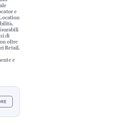
ale
ocator e
 Location
ilità,
surabili
ni di
con oltre
i Retail,
mente e
ORE