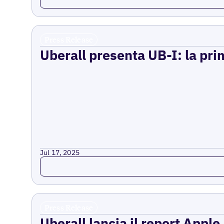
Press Release
Uberall presenta UB-I: la prim
Jul 17, 2025
Read more
Press Release
Uberall lancia il report Appl