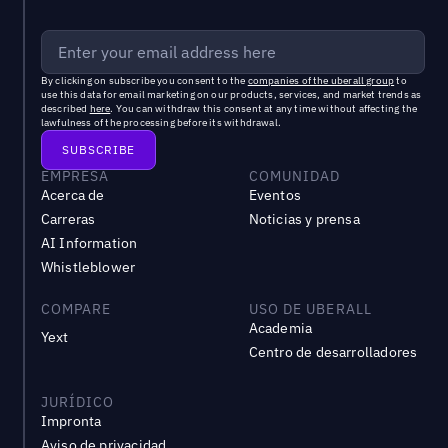
By clicking on subscribe you consent to the
companies of the uberall group
to
use this data for email marketing on our products, services, and market trends as
described
here
. You can withdraw this consent at any time without affecting the
lawfulness of the processing before its withdrawal.
EMPRESA
COMUNIDAD
Acerca de
Eventos
Carreras
Noticias y prensa
AI Information
Whistleblower
COMPARE
USO DE UBERALL
Academia
Yext
Centro de desarrolladores
JURÍDICO
Impronta
Aviso de privacidad