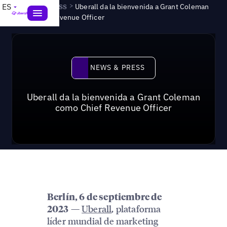
News & Press
>
ES
Uberall da la bienvenida a Grant Coleman
como Chief Revenue Officer
News & Press
NEWS & PRESS
Uberall da la bienvenida a Grant Coleman
como Chief Revenue Officer
Berlín, 6 de septiembre de
—
Uberall
, plataforma
2023
líder mundial de marketing