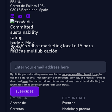
EE.UU.
Carrer de Pallars 108,
08018 Barcelona, Spain
Insights sobre marketing local e IA para
marcas multiubicación
By clicking on subscribe you consent to the
companies of the uberall group
to
use this data for email marketing on our products, services, and market trends as
described
here
. You can withdraw this consent at any time without affecting the
lawfulness of the processing before its withdrawal.
EMPRESA
COMUNIDAD
Acerca de
Eventos
Carreras
Noticias y prensa