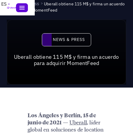
News & Press
>
ES
Uberall obtiene 115 M$ y firma un acuerdo
para adquirir MomentFeed
News & Press
NEWS & PRESS
Uberall obtiene 115 M$ y firma un acuerdo
para adquirir MomentFeed
Los Ángeles y Berlín, 15 de
—
Uberall
, líder
junio de 2021
global en soluciones de location