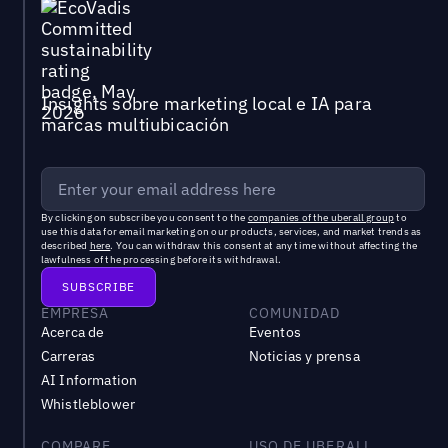
Insights sobre marketing local e IA para
marcas multiubicación
By clicking on subscribe you consent to the
companies of the uberall group
to
use this data for email marketing on our products, services, and market trends as
described
here
. You can withdraw this consent at any time without affecting the
lawfulness of the processing before its withdrawal.
EMPRESA
COMUNIDAD
Acerca de
Eventos
Carreras
Noticias y prensa
AI Information
Whistleblower
COMPARE
USO DE UBERALL