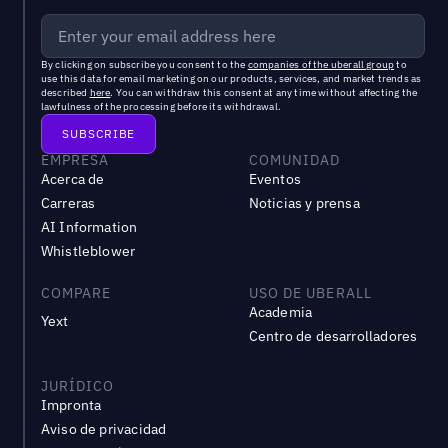
By clicking on subscribe you consent to the
companies of the uberall group
to
use this data for email marketing on our products, services, and market trends as
described
here
. You can withdraw this consent at any time without affecting the
lawfulness of the processing before its withdrawal.
EMPRESA
COMUNIDAD
Acerca de
Eventos
Carreras
Noticias y prensa
AI Information
Whistleblower
COMPARE
USO DE UBERALL
Academia
Yext
Centro de desarrolladores
JURÍDICO
Impronta
Aviso de privacidad