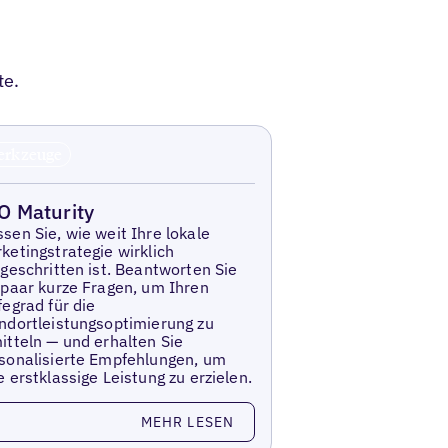
te.
erkzeuge
O Maturity
sen Sie, wie weit Ihre lokale
ketingstrategie wirklich
tgeschritten ist. Beantworten Sie
 paar kurze Fragen, um Ihren
fegrad für die
ndortleistungsoptimierung zu
itteln — und erhalten Sie
sonalisierte Empfehlungen, um
e erstklassige Leistung zu erzielen.
sen Sie mehr
MEHR LESEN