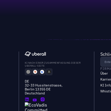
Schl
KI NACH EINER ZUSAMMENFASSUNG DIESER
UBERALL-SEITE
FIRM
Über
Karrie
DE
32-33 Hussitenstrasse,
KI Inf
Berlin 13355 DE
Whist
Deutschland