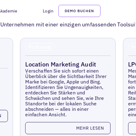
Akademie
Login
DEMO BUCHEN
ls
n Unternehmen mit einer einzigen umfassenden Toolsui
Werkzeuge
W
Location Marketing Audit
LP
Verschaffen Sie sich sofort einen
Mes
Überblick über die Sichtbarkeit Ihrer
Mar
Marke bei Google, Apple und Bing.
for
Identifizieren Sie Ungenauigkeiten,
ein
entdecken Sie Stärken und
Rei
Schwächen und sehen Sie, wie Ihre
Sta
Standorte bei der lokalen Suche
erm
abschneiden — alles in einer
per
einfachen Ansicht.
ein
N
Lesen Sie mehr
Le
MEHR LESEN