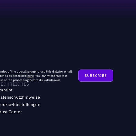
nies of the uberall group
to use this data for email
trends as described
here
. You can withdraw this
ss of the processing before its withdrawal.
RECHTLICHES
mprint
atenschutzhinweise
ookie-Einstellungen
rust Center