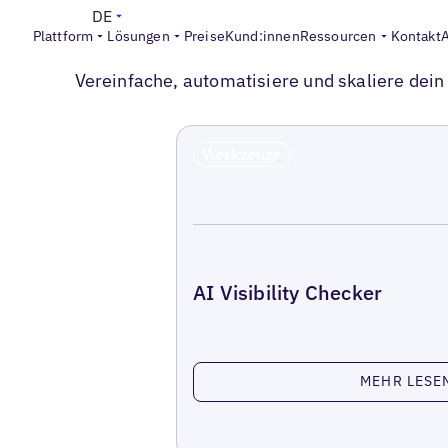
DE
Plattform
Lösungen
Preise
Kund:innen
Ressourcen
Kontakt
UBERALL TOOLKIT
Entdecke unsere
Location Performance Too
Vereinfache, automatisiere und skaliere dei
Werkzeuge
AI Visibility Checker
Lesen Sie mehr
MEHR LESE