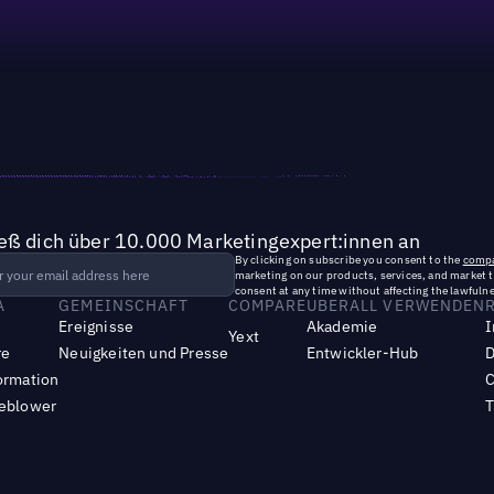
ieß dich über 10.000 Marketingexpert:innen an
By clicking on subscribe you consent to the
compa
marketing on our products, services, and market 
consent at any time without affecting the lawfulne
A
GEMEINSCHAFT
COMPARE
UBERALL VERWENDEN
Ereignisse
Akademie
I
Yext
re
Neuigkeiten und Presse
Entwickler-Hub
D
ormation
C
leblower
T