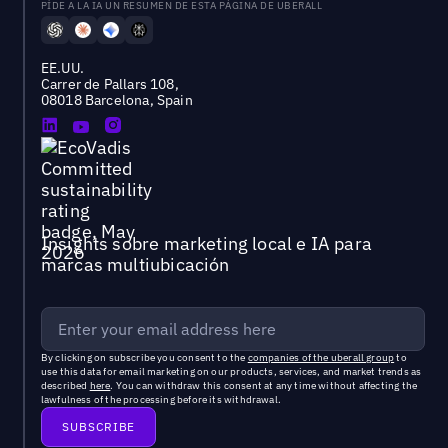
PÍDE A LA IA UN RESUMEN DE ESTA PÁGINA DE UBERALL
EE.UU.
Carrer de Pallars 108,
08018 Barcelona, Spain
Insights sobre marketing local e IA para
marcas multiubicación
By clicking on subscribe you consent to the
companies of the uberall group
to
use this data for email marketing on our products, services, and market trends as
described
here
. You can withdraw this consent at any time without affecting the
lawfulness of the processing before its withdrawal.