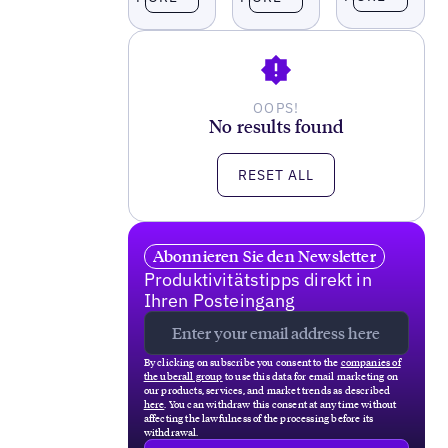
OOPS!
No results found
RESET ALL
Abonnieren Sie den Newsletter
Produktivitätstipps direkt in
Ihren Posteingang
By clicking on subscribe you consent to the
companies of
the uberall group
to use this data for email marketing on
our products, services, and market trends as described
here
. You can withdraw this consent at any time without
affecting the lawfulness of the processing before its
withdrawal.