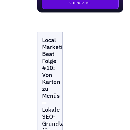
Local
Local
Marketing
Beat
Marketing
Beat
Folge
#10:
Von
Karten
zu
Menüs
—
Lokale
SEO-
Grundlagen