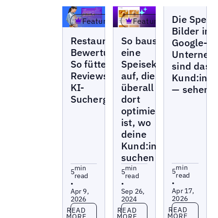
Blogs
Die Speis
Featured
Featured
Bilder in
Blogs
Blogs
Restaurant-
So baust du
Google-
Bewertungen:
eine
Unterneh
So füttern
Speisekarte
sind das 
Reviews deine
auf, die
Kund:inn
KI-
überall
— sehen s
Suchergebnisse
dort
optimiert
ist, wo
deine
Kund:innen
suchen
min
min
min
5
5
5
read
read
read
•
•
•
Apr 17,
Apr 9,
Sep 26,
2026
2026
2024
Read more
Read more
Read more
READ
READ
READ
MORE
MORE
MORE