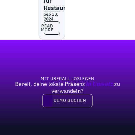
für
Restaurants
Sep 13,
2024
Read more
READ
MORE
Fußzeile
MIT UBERALL LOSLEGEN
Bereit, deine lokale Präsenz
zu
in Umsatz
verwandeln?
DEMO BUCHEN
DEMO BUCHEN