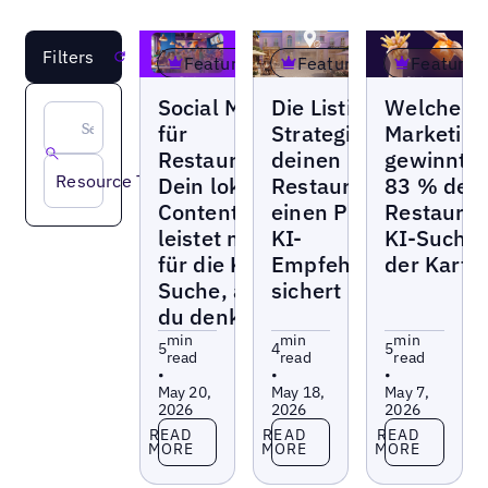
Filters
Reset
Featured
Featured
Featured
Blogs
Blogs
Blogs
Social Media
Die Listings-
Welche Q
für
Strategie, die
Marketing
Restaurants:
deinen
gewinnt,
Resource Type
Dein lokaler
Restaurants
83 % der
Content
einen Platz in
Restauran
leistet mehr
KI-
KI-Suche 
für die KI-
Empfehlungen
der Karte
Suche, als
sichert
du denkst
min
min
min
5
4
5
read
read
read
•
•
•
May 20,
May 18,
May 7,
2026
2026
2026
Read more
Read more
Read more
READ
READ
READ
MORE
MORE
MORE