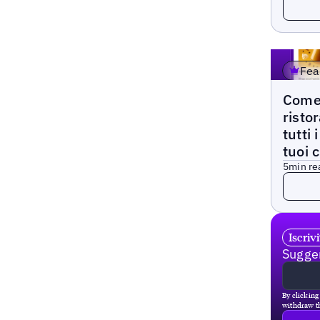
Fea
Blogs
Come
risto
tutti 
tuoi c
5
min re
Read 
Iscriv
Sugger
By clicking
withdraw th