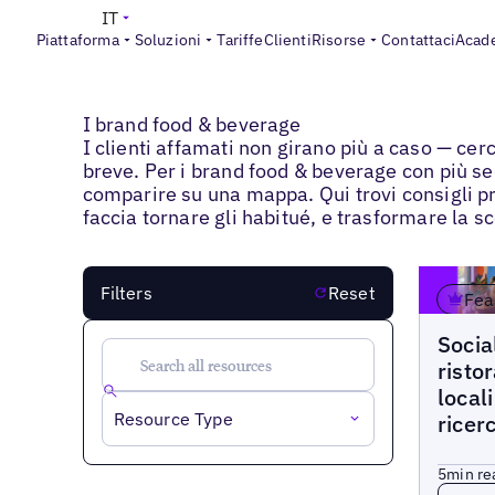
IT
Piattaforma
Soluzioni
Tariffe
Clienti
Risorse
Contattaci
Acad
Blogs
>
I brand food & beverage
I brand food & beverage
I clienti affamati non girano più a caso — cerc
breve. Per i brand food & beverage con più se
comparire su una mappa. Qui trovi consigli pra
faccia tornare gli habitué, e trasformare la sco
Filters
Reset
Fea
Blogs
Socia
ristor
local
Resource Type
ricer
5
min re
Read 