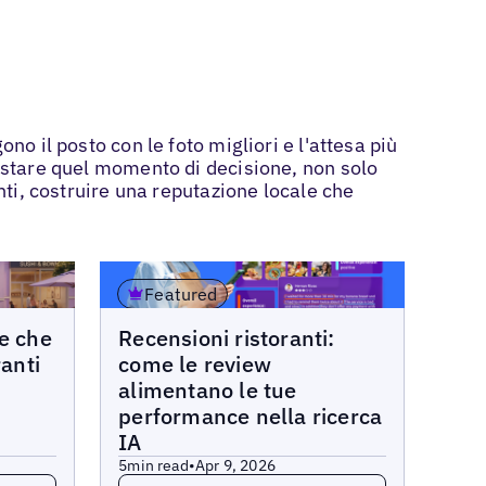
no il posto con le foto migliori e l'attesa più
uistare quel momento di decisione, non solo
nti, costruire una reputazione locale che
Featured
Blogs
de che
Recensioni ristoranti:
ranti
come le review
alimentano le tue
performance nella ricerca
IA
5
min read
•
Apr 9, 2026
Read more