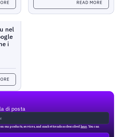
MORE
READ MORE
u nel
oogle
he i
MORE
la di posta
g on our products, services, and market trends as described
here
. You can