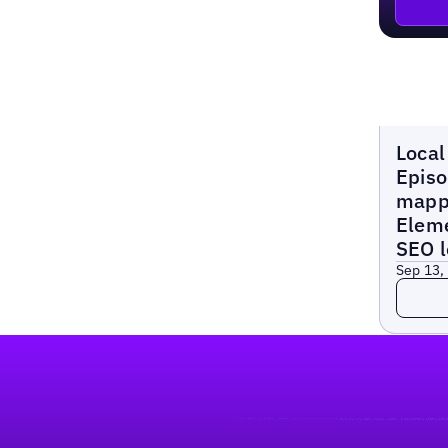
Local M
Local
Episo
mapp
Eleme
SEO l
Sep 13,
Read 
Footer