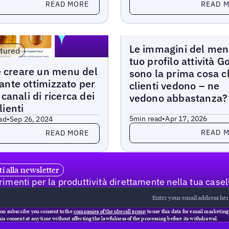
READ MORE
READ 
Blogs
Le immagini del men
tured
tuo profilo attività G
 creare un menu del
sono la prima cosa c
rante ottimizzato per
clienti vedono – ne
i canali di ricerca dei
vedono abbastanza?
lienti
5
min read
•
Apr 17, 2026
ad
•
Sep 26, 2024
Read more
more
READ 
READ MORE
iti alla newsletter
imenti per la produttività direttamente nella tua casel
 on subscribe you consent to the
companies of the uberall group
to use this data for email marketin
is consent at any time without affecting the lawfulness of the processing before its withdrawal.