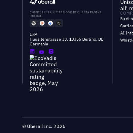
Unisc
all'i
CHIEDI A L'IA UN RIEPILOGO DI QUESTA PAGINA
COMP
UBERALL
Su di 
Carrie
AI Inf
USA
Hussitenstrasse 33, 13355 Berlino, DE
Whist
Germania
©
Uberall Inc.
2026