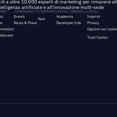
iti a oltre 10.000 esperti di marketing per rimanere all
ntelligenza artificiale e all'innovazione multi-sede
ANY
COMMUNITY
COMPARE
USING UBERALL
LEGAL
noi
Eventi
Academia
Imprint
Yext
re
News & Press
Developer hub
Privacy
ormation
Opzioni sui cooki
leblower
Trust Center