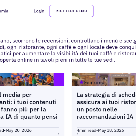
emia
Login
RICHIEDI DEMO
ano, scorrono le recensioni, controllano i menù e scelgo
di, ogni ristorante, ogni caffè e ogni locale deve conq
tici per aumentare la visibilità dei tuoi caffè e ristora
perta online in tavoli pieni in tutte le tue sedi.
tured
Featured
Blogs
l media per
La strategia di sche
anti: i tuoi contenuti
assicura ai tuoi risto
i fanno più per la
un posto nelle
ca IA di quanto pensi
raccomandazioni IA
ad
•
May 20, 2026
4
min read
•
May 18, 2026
more
Read more