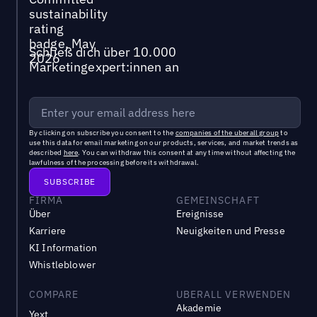
Schließ dich über 10.000
Marketingexpert:innen an
By clicking on subscribe you consent to the
companies of the uberall group
to
use this data for email marketing on our products, services, and market trends as
described
here
. You can withdraw this consent at any time without affecting the
lawfulness of the processing before its withdrawal.
FIRMA
GEMEINSCHAFT
Über
Ereignisse
Karriere
Neuigkeiten und Presse
KI Information
Whistleblower
COMPARE
UBERALL VERWENDEN
Akademie
Yext