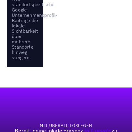
standortspezifische
Google-
Unternehmensprofil-
Beiträge die
lokale
Sichtbarkeit
über
mehrere
Standorte
hinweg
steigern.
Fußzeile
MIT UBERALL LOSLEGEN
Bereit, deine lokale Präsenz
zu
in Umsatz