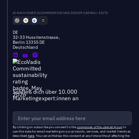
KI NACH EINER ZUSAMMENFASSUNG DIESER UBERALL-SEITE
DE
32-33 Hussitenstrasse,
Berlin 13355 DE
Deutschland
Schließ dich über 10.000
Marketingexpert:innen an
By clicking on subscribe you consent to the
companies of the uberall group
to
use this data for email marketing on our products, services, and market trends as
described
here
. You can withdraw this consent at any time without affecting the