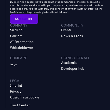
By clicking on subscribe you consent to the
companies of the uberall group
to
use this data for email marketing on our products, services, and market trends as
described
here
. You can withdraw this consent at any time without affecting the
lawfulness of the processing before its withdrawal.
COMPANY
COMMUNITY
Su di noi
Eventi
Carriere
News & Press
AI Information
Whistleblower
COMPARE
USING UBERALL
Academia
Yext
Developer hub
LEGAL
Imprint
Privacy
Opzioni sui cookie
Trust Center