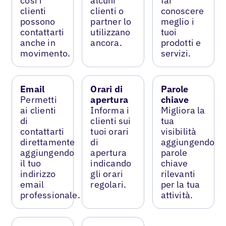
così i
alcuni
far
clienti
clienti o
conoscere
possono
partner lo
meglio i
contattarti
utilizzano
tuoi
anche in
ancora.
prodotti e
movimento.
servizi.
Email
Orari di
Parole
Permetti
apertura
chiave
ai clienti
Informa i
Migliora la
di
clienti sui
tua
contattarti
tuoi orari
visibilità
direttamente
di
aggiungendo
aggiungendo
apertura
parole
il tuo
indicando
chiave
indirizzo
gli orari
rilevanti
email
regolari.
per la tua
professionale.
attività.