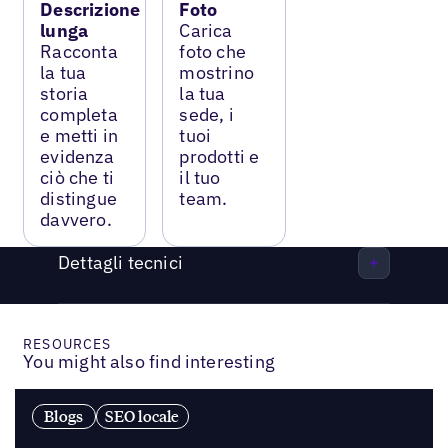
Descrizione
Foto
lunga
Carica
Racconta
foto che
la tua
mostrino
storia
la tua
completa
sede, i
e metti in
tuoi
evidenza
prodotti e
ciò che ti
il tuo
distingue
team.
davvero.
Dettagli tecnici
RESOURCES
You might also find interesting
Blogs
SEO locale