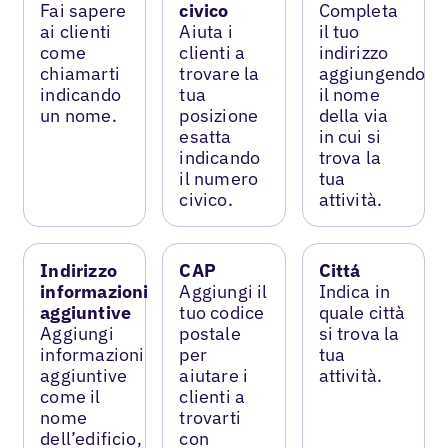
Fai sapere
civico
Completa
ai clienti
Aiuta i
il tuo
come
clienti a
indirizzo
chiamarti
trovare la
aggiungendo
indicando
tua
il nome
un nome.
posizione
della via
esatta
in cui si
indicando
trova la
il numero
tua
civico.
attività.
Indirizzo
CAP
Cittá
informazioni
Aggiungi il
Indica in
aggiuntive
tuo codice
quale città
Aggiungi
postale
si trova la
informazioni
per
tua
aggiuntive
aiutare i
attività.
come il
clienti a
nome
trovarti
dell’edificio,
con