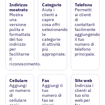
Indirizzo
Categorie
Telefono
mostrato
Aiuta i
Permetti
Mostra
clienti a
ai clienti
una
capire
di
versione
cosa offri
contattarti
pulita e
selezionando
facilmente
formattata
le
aggiungendo
del tuo
categorie
il tuo
indirizzo
di attività
numero di
per
più
telefono
facilitarne
appropriate.
principale.
il
riconoscimento.
Cellulare
Fax
Sito web
Aggiungi
Aggiungi il
Indirizza i
un numero
tuo
clienti al
di
numero di
tuo sito
cellulare
fax se
web per