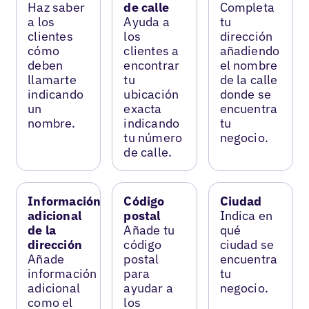
Haz saber
de calle
Completa
a los
Ayuda a
tu
clientes
los
dirección
cómo
clientes a
añadiendo
deben
encontrar
el nombre
llamarte
tu
de la calle
indicando
ubicación
donde se
un
exacta
encuentra
nombre.
indicando
tu
tu número
negocio.
de calle.
Información
Código
Ciudad
adicional
postal
Indica en
de la
Añade tu
qué
dirección
código
ciudad se
Añade
postal
encuentra
información
para
tu
adicional
ayudar a
negocio.
como el
los