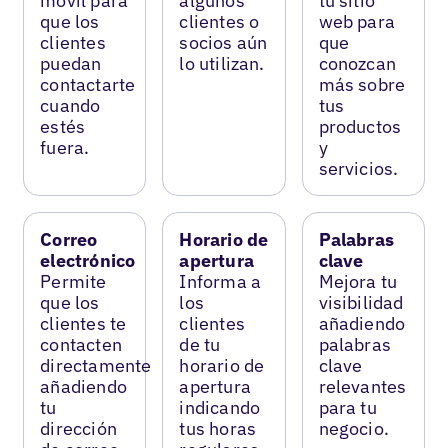
móvil para
algunos
tu sitio
que los
clientes o
web para
clientes
socios aún
que
puedan
lo utilizan.
conozcan
contactarte
más sobre
cuando
tus
estés
productos
fuera.
y
servicios.
Correo
Horario de
Palabras
electrónico
apertura
clave
Permite
Informa a
Mejora tu
que los
los
visibilidad
clientes te
clientes
añadiendo
contacten
de tu
palabras
directamente
horario de
clave
añadiendo
apertura
relevantes
tu
indicando
para tu
dirección
tus horas
negocio.