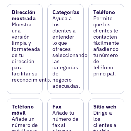
Dirección
Categorías
Teléfono
mostrada
Ayuda a
Permite
Muestra
los
que los
una
clientes a
clientes te
versión
entender
contacten
limpia y
lo que
fácilmente
formateada
ofreces
añadiendo
de tu
seleccionando
tu número
dirección
las
de
para
categorías
teléfono
facilitar su
de
principal.
reconocimiento.
negocio
adecuadas.
Teléfono
Fax
Sitio web
móvil
Añade tu
Dirige a
Añade un
número de
los
número de
fax si
clientes a