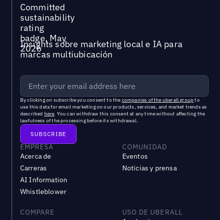
Insights sobre marketing local e IA para
marcas multiubicación
By clicking on subscribe you consent to the
companies of the uberall group
to
use this data for email marketing on our products, services, and market trends as
described
here
. You can withdraw this consent at any time without affecting the
lawfulness of the processing before its withdrawal.
EMPRESA
COMUNIDAD
Acerca de
Eventos
Carreras
Noticias y prensa
AI Information
Whistleblower
COMPARE
USO DE UBERALL