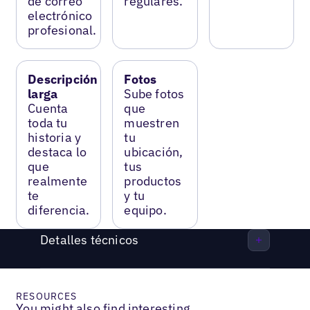
de correo
regulares.
electrónico
profesional.
Descripción
Fotos
larga
Sube fotos
Cuenta
que
toda tu
muestren
historia y
tu
destaca lo
ubicación,
que
tus
realmente
productos
te
y tu
diferencia.
equipo.
Detalles técnicos
RESOURCES
You might also find interesting