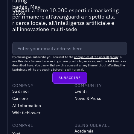
Unisciti a oltre 10.000 esperti di marketing
per rimanere all'avanguardia rispetto alla
ricerca locale, all'intelligenza artificiale e
all'innovazione multi-sede
By clicking on subscribe you consent to the
companies of the uberall group
to
use this data for email marketing on our products, services, and market trends as
described
here
. You can withdraw this consent at any time without affecting the
lawfulness of the processing before its withdrawal.
COMPANY
COMMUNITY
Su di noi
Eventi
Carriere
News & Press
AI Information
Whistleblower
COMPARE
USING UBERALL
Academia
Yext