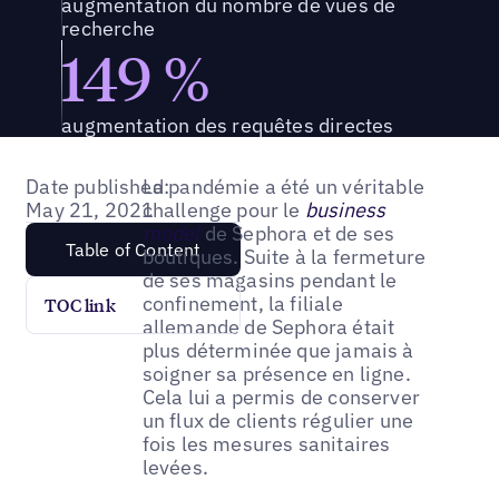
augmentation du nombre de vues de
recherche
149 %
augmentation des requêtes directes
Date published:
La pandémie a été un véritable
May 21, 2021
challenge pour le
business
model
de Sephora et de ses
Table of Content
boutiques. Suite à la fermeture
de ses magasins pendant le
confinement, la filiale
TOC link
allemande de Sephora était
plus déterminée que jamais à
soigner sa présence en ligne.
Cela lui a permis de conserver
un flux de clients régulier une
fois les mesures sanitaires
levées.