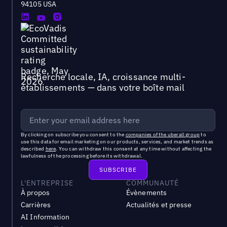
94105 USA
Recherche locale, IA, croissance multi-
établissements — dans votre boîte mail
By clicking on subscribe you consent to the
companies of the uberall group
to
use this data for email marketing on our products, services, and market trends as
described
here
. You can withdraw this consent at any time without affecting the
lawfulness of the processing before its withdrawal.
L'ENTREPRISE
COMMUNAUTÉ
À propos
Évènements
Carrières
Actualités et presse
AI Information