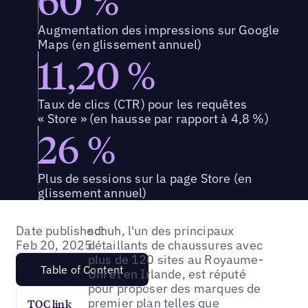
Augmentation des impressions sur Google
Maps (en glissement annuel)
11,20 %
Taux de clics (CTR) pour les requêtes
« Store » (en hausse par rapport à 4,8 %)
26 %
Plus de sessions sur la page Store (en
glissement annuel)
Date published:
schuh, l'un des principaux
Feb 20, 2025
détaillants de chaussures avec
plus de 120 sites au Royaume-
Table of Content
Uni et en Irlande, est réputé
pour proposer des marques de
premier plan telles que
TOC link