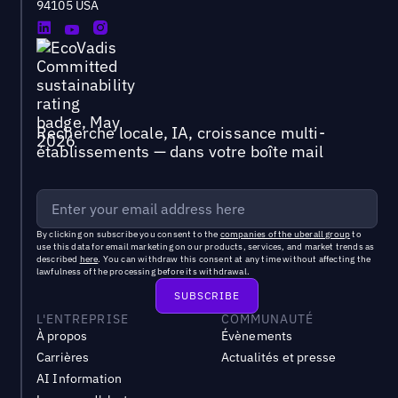
94105 USA
Recherche locale, IA, croissance multi-
établissements — dans votre boîte mail
By clicking on subscribe you consent to the
companies of the uberall group
to
use this data for email marketing on our products, services, and market trends as
described
here
. You can withdraw this consent at any time without affecting the
lawfulness of the processing before its withdrawal.
L'ENTREPRISE
COMMUNAUTÉ
À propos
Évènements
Carrières
Actualités et presse
AI Information