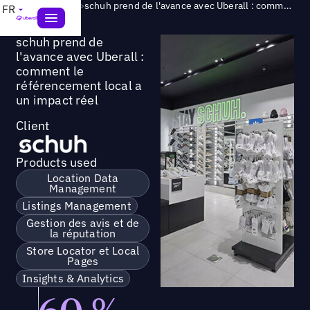
Success Story
>
schuh prend de l'avance avec Uberall : comment le référencement local a un impact réel
FR
schuh prend de
l'avance avec Uberall :
comment le
référencement local a
un impact réel
Client
Products used
Location Data
Management
Listings Management
Gestion des avis et de
la réputation
Store Locator et Local
Pages
Insights & Analytics
60 %