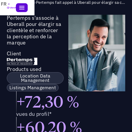
Success Story
>
Pertemps fait appel à Uberall pour élargir sa clientèle et développer une image de marque forte
FR
Pertemps s'associe à
Uberall pour élargir sa
clientèle et renforcer
la perception de la
marque
Client
Products used
Location Data
Management
Listings Management
+72,30 %
vues du profil*
+60,20 %