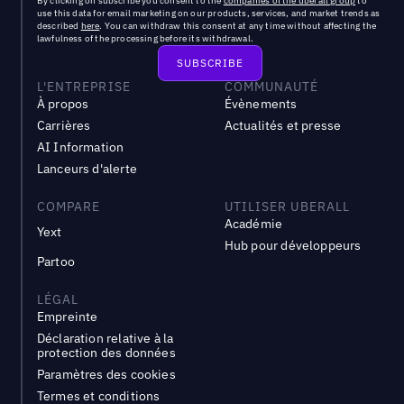
By clicking on subscribe you consent to the
companies of the uberall group
to
use this data for email marketing on our products, services, and market trends as
described
here
. You can withdraw this consent at any time without affecting the
lawfulness of the processing before its withdrawal.
L'ENTREPRISE
COMMUNAUTÉ
À propos
Évènements
Carrières
Actualités et presse
AI Information
Lanceurs d'alerte
COMPARE
UTILISER UBERALL
Académie
Yext
Hub pour développeurs
Partoo
LÉGAL
Empreinte
Déclaration relative à la
protection des données
Paramètres des cookies
Termes et conditions