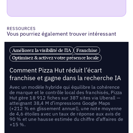
RESSOURCES
Vous pourriez également trouver intéressant
Améliorez la visibilité de l'IA
Franchise
Optimisez & activez votre présence locale
Comment Pizza Hut réduit l’écart
franchise et gagne dans la recherche IA
Avec un modèle hybride qui équilibre la cohérence
de marque et le contrôle local des franchisés, Pizza
Hut gère 18 912 fiches sur 387 sites via Uberall —
atteignant 38,4 M d’impressions Google Maps
(+212 % en glissement annuel), une note moyenne
de 4,6 étoiles avec un taux de réponse aux avis de
90 % et une hausse estimée du chiffre d’affaires de
+15 %.