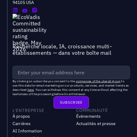
94105 USA
Recherche locale, IA, croissance multi-
établissements — dans votre boîte mail
By clicking on subscribe you consent to the
companies of the uberall group
to
use this data for email marketing on our products, services, and market trends as
described
here
. You can withdraw this consent at any time without affecting the
lawfulness of the processing before its withdrawal.
L'ENTREPRISE
COMMUNAUTÉ
À propos
Évènements
Carrières
Actualités et presse
AI Information