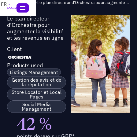
Success Story
>
Le plan directeur d'Orchestra pour augmenter la visibilité et les revenus en ligne
FR
Le plan directeur
d'Orchestra pour
augmenter la visibilité
et les revenus en ligne
Client
Products used
Listings Management
Gestion des avis et de
la réputation
Store Locator et Local
Pages
Social Media
Management
42 %
points de vue sur GBP*