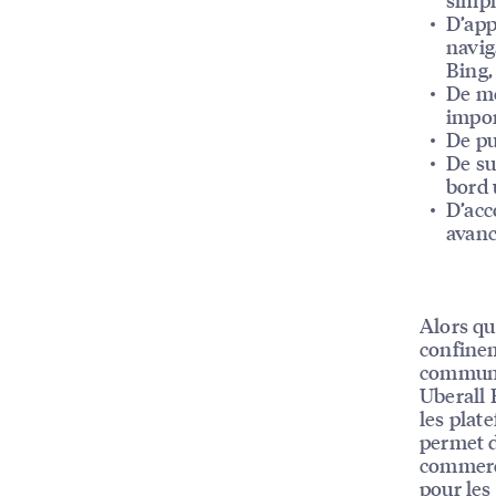
D’app
navig
Bing,
De me
impor
De pu
De su
bord 
D’acc
avan
Alors qu
confinem
communiq
Uberall 
les plat
permet d
commerci
pour les