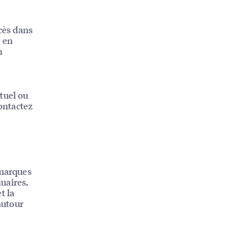
ccès dans
, en
n
tuel ou
contactez
 marques
nuaires,
t la
autour