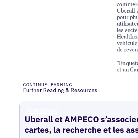
commerc
Uberall 
pour plu
utilisat
les sect
Healthca
véhicule
de reven
*Enquête
et au Ca
CONTINUE LEARNING
Further Reading & Resources
Press Release
Uberall et AMPECO s’associen
cartes, la recherche et les as