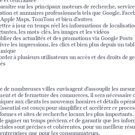
araître sur les principaux moteurs de recherche, service
ation et annuaires professionnels tels que Google, Face
 Apple Maps, TomTom et bien d’autres
ttre à jour en temps réel les informations de localisati
tantes, les mots-clés, les images et les vidéos
blier des actualités et des promotions via Google Posts
ivre les impressions, les clics et bien plus depuis un tab
unique
order à plusieurs utilisateurs un accès et des droits de g
cés
e de nombreuses villes envisagent d’assouplir les mesu
ent et de fermeture des commerces, il sera nécessaire 
uer aux clients les nouveaux horaires et détails opéra
Essential est conçu pour simplifier et accélérer ce proce
eformes et sites de recherche locaux les plus importants.
e gagner un temps précieux et de garantir que les info
ales sont précises et cohérentes, pour un meilleur résul
 entreprises que pour les consommateurs.