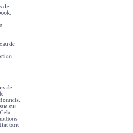
s de
book,
on
leau de
estion
res de
de
tionnels.
ssus sur
 Cela
rmations
tat tant