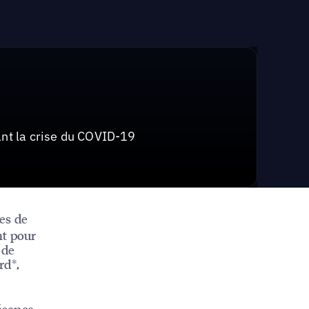
ant la crise du COVID-19
es de
nt pour
 de
rd*,
résence