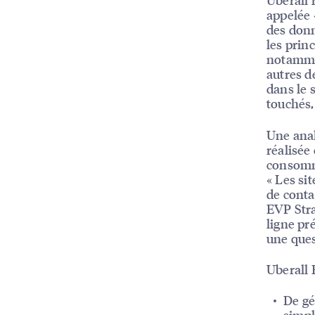
appelée 
des donn
les prin
notamme
autres d
dans le 
touchés,
Une anal
réalisée
consomma
« Les si
de conta
EVP Stra
ligne pr
une ques
Uberall 
De gé
simpl