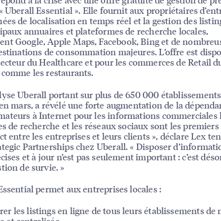
« Uberall Essential ». Elle fournit aux propriétaires d’ent
ées de localisation en temps réel et la gestion des listin
cipaux annuaires et plateformes de recherche locales,
nt Google, Apple Maps, Facebook, Bing et de nombreu
estinations de consommation majeures. L’offre est disp
secteur du Healthcare et pour les commerces de Retail 
 comme les restaurants.
yse Uberall portant sur plus de 650 000 établissements
 en mars, a révélé une forte augmentation de la dépenda
teurs à Internet pour les informations commerciales l
tes de recherche et les réseaux sociaux sont les premiers
ct entre les entreprises et leurs clients », déclare Lex te
tegic Partnerships chez Uberall. « Disposer d’informati
écises et à jour n’est pas seulement important : c’est dés
tion de survie. »
Essential permet aux entreprises locales :
rer les listings en ligne de tous leurs établissements de
e et centralisée