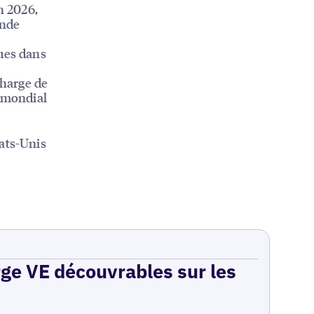
n 2026,
onde
ques dans
charge de
u mondial
tats-Unis
rge VE découvrables sur les