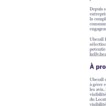
Depuis s
entrepri
la compl
communiq
engagean
Uberall 
sélectio
potentie
kelly.b
À pro
Uberall 
à gérer e
les avis,
visibili
du Locat
visibili