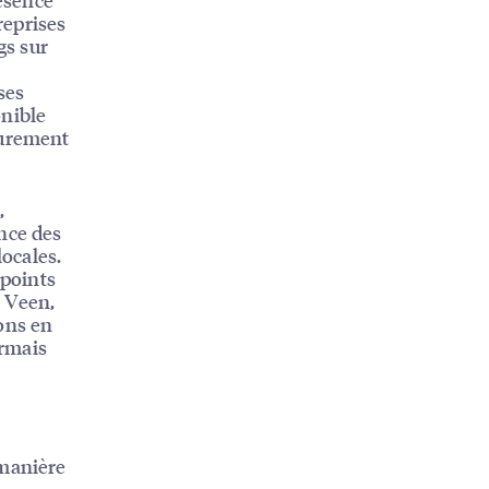
reprises
gs sur
ses
onible
durement
,
nce des
ocales.
 points
n Veen,
ons en
ormais
 manière