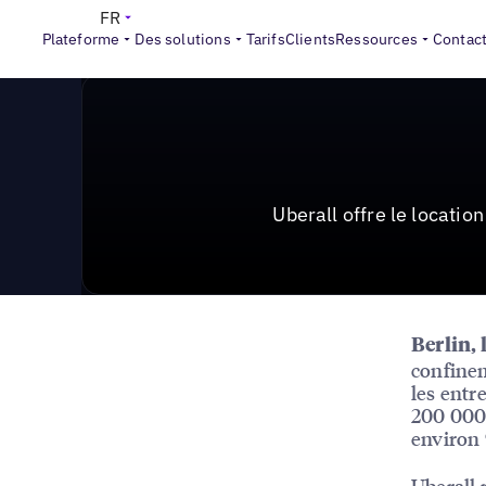
News & Press
>
Uberall offre le location marketing gr
FR
Plateforme
Des solutions
Tarifs
Clients
Ressources
Contac
Uberall offre le locati
Berlin, 
confinem
les entr
200 000 
environ 
Uberall 