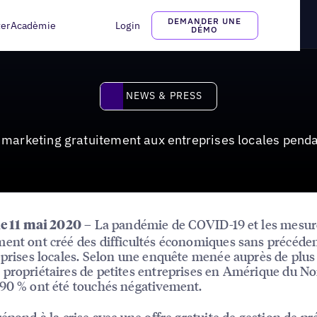
atuitement aux entreprises locales pendant la crise du COVID-19
DEMANDER UNE
ter
Acadèmie
Login
DÉMO
News & Press
NEWS & PRESS
on marketing gratuitement aux entreprises locales pend
– La pandémie de COVID-19 et les mesur
le 11 mai 2020
ent ont créé des difficultés économiques sans précéde
eprises locales. Selon une enquête menée auprès de plus
propriétaires de petites entreprises en Amérique du No
90 % ont été touchés négativement.
répond à la crise avec une offre gratuite de gestion de p