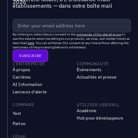
établissements — dans votre boîte mail
By clicking on subscribe you consent to the
companies of the uberall group
to
use this data for email marketing on our products, services, and market trends as
described
here
. You can withdraw this consent at any time without affecting the
lawfulness of the processing before its withdrawal.
L'ENTREPRISE
COMMUNAUTÉ
À propos
Évènements
Carrières
Actualités et presse
AI Information
Lanceurs d'alerte
COMPARE
UTILISER UBERALL
Académie
Yext
Hub pour développeurs
Partoo
LÉGAL