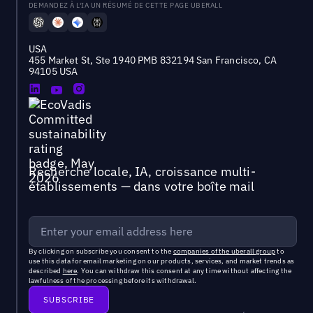
DEMANDEZ À L'IA UN RÉSUMÉ DE CETTE PAGE UBERALL
USA
455 Market St, Ste 1940 PMB 832194 San Francisco, CA
94105 USA
Recherche locale, IA, croissance multi-
établissements — dans votre boîte mail
By clicking on subscribe you consent to the
companies of the uberall group
to
use this data for email marketing on our products, services, and market trends as
described
here
. You can withdraw this consent at any time without affecting the
lawfulness of the processing before its withdrawal.