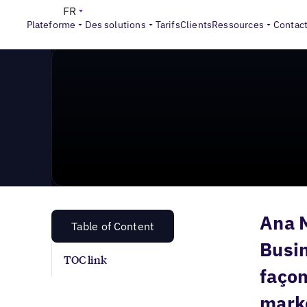
News & Press
>
Piloter le marketing local en période d
FR
Plateforme
Des solutions
Tarifs
Clients
Ressources
Contac
Ana M
Table of Content
Busin
TOC link
façon
mark