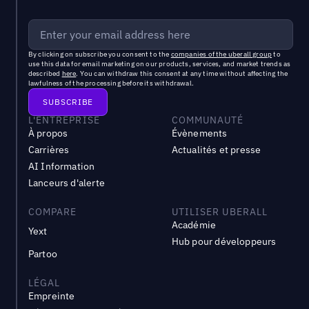
By clicking on subscribe you consent to the
companies of the uberall group
to
use this data for email marketing on our products, services, and market trends as
described
here
. You can withdraw this consent at any time without affecting the
lawfulness of the processing before its withdrawal.
L'ENTREPRISE
COMMUNAUTÉ
À propos
Évènements
Carrières
Actualités et presse
AI Information
Lanceurs d'alerte
COMPARE
UTILISER UBERALL
Académie
Yext
Hub pour développeurs
Partoo
LÉGAL
Empreinte