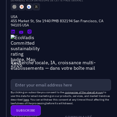
DEMANDEZ À L'IA UN RÉSUMÉ DE CETTE PAGE UBERALL
USA
455 Market St, Ste 1940 PMB 832194 San Francisco, CA
94105 USA
Recherche locale, IA, croissance multi-
établissements — dans votre boîte mail
By clicking on subscribe you consent to the
companies of the uberall group
to
use this data for email marketing on our products, services, and market trends as
described
here
. You can withdraw this consent at any time without affecting the
lawfulness of the processing before its withdrawal.