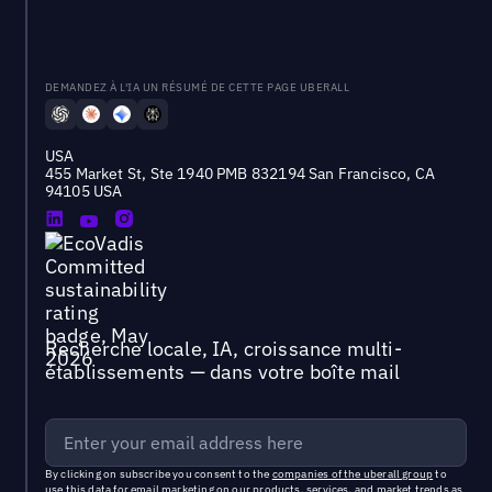
DEMANDEZ À L'IA UN RÉSUMÉ DE CETTE PAGE UBERALL
USA
455 Market St, Ste 1940 PMB 832194 San Francisco, CA
94105 USA
Recherche locale, IA, croissance multi-
établissements — dans votre boîte mail
By clicking on subscribe you consent to the
companies of the uberall group
to
use this data for email marketing on our products, services, and market trends as