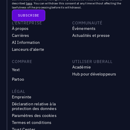
described
here
. You can withdraw this consent at any time without affecting the
lawfulness of the processing before its withdrawal.
L'ENTREPRISE
COMMUNAUTÉ
À propos
Évènements
Carrières
Actualités et presse
AI Information
Lanceurs d'alerte
COMPARE
UTILISER UBERALL
Académie
Yext
Hub pour développeurs
Partoo
LÉGAL
Empreinte
Déclaration relative à la
protection des données
Paramètres des cookies
Termes et conditions
Trust Center