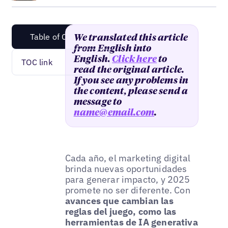
Table of Content
We translated this article
from English into
English.
Click here
to
TOC link
read the original article.
If you see any problems in
the content, please send a
message to
name@email.com
.
Cada año, el marketing digital
brinda nuevas oportunidades
para generar impacto, y 2025
promete no ser diferente. Con
avances que cambian las
reglas del juego, como las
herramientas de IA generativa