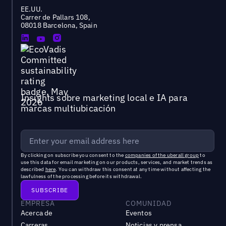
EE.UU.
Carrer de Pallars 108,
08018 Barcelona, Spain
Insights sobre marketing local e IA para
marcas multiubicación
By clicking on subscribe you consent to the
companies of the uberall group
to
use this data for email marketing on our products, services, and market trends as
described
here
. You can withdraw this consent at any time without affecting the
lawfulness of the processing before its withdrawal.
EMPRESA
COMUNIDAD
Acerca de
Eventos
Carreras
Noticias y prensa