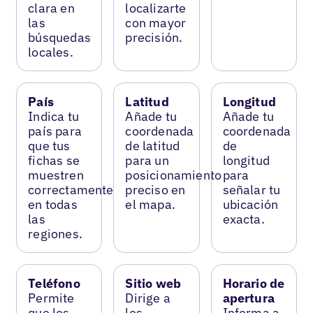
clara en
localizarte
las
con mayor
búsquedas
precisión.
locales.
País
Latitud
Longitud
Indica tu
Añade tu
Añade tu
país para
coordenada
coordenada
que tus
de latitud
de
fichas se
para un
longitud
muestren
posicionamiento
para
correctamente
preciso en
señalar tu
en todas
el mapa.
ubicación
las
exacta.
regiones.
Teléfono
Sitio web
Horario de
Permite
Dirige a
apertura
que los
los
Informa a