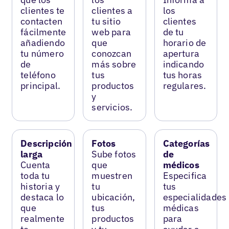
clientes te
clientes a
los
contacten
tu sitio
clientes
fácilmente
web para
de tu
añadiendo
que
horario de
tu número
conozcan
apertura
de
más sobre
indicando
teléfono
tus
tus horas
principal.
productos
regulares.
y
servicios.
Descripción
Fotos
Categorías
larga
Sube fotos
de
Cuenta
que
médicos
toda tu
muestren
Especifica
historia y
tu
tus
destaca lo
ubicación,
especialidades
que
tus
médicas
realmente
productos
para