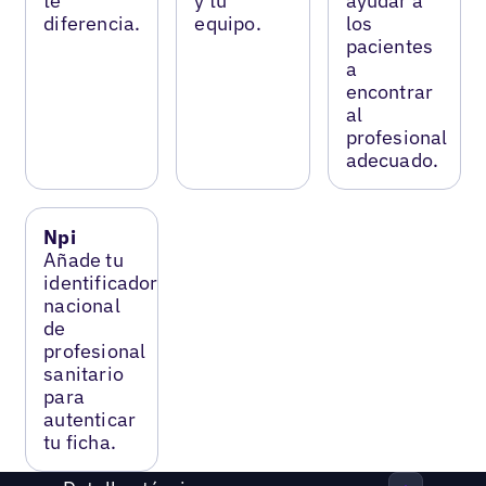
te
y tu
ayudar a
diferencia.
equipo.
los
pacientes
a
encontrar
al
profesional
adecuado.
Npi
Añade tu
identificador
nacional
de
profesional
sanitario
para
autenticar
tu ficha.