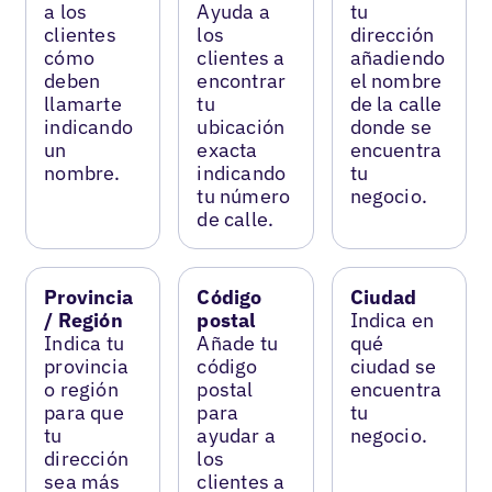
a los
Ayuda a
tu
clientes
los
dirección
cómo
clientes a
añadiendo
deben
encontrar
el nombre
llamarte
tu
de la calle
indicando
ubicación
donde se
un
exacta
encuentra
nombre.
indicando
tu
tu número
negocio.
de calle.
Provincia
Código
Ciudad
/ Región
postal
Indica en
Indica tu
Añade tu
qué
provincia
código
ciudad se
o región
postal
encuentra
para que
para
tu
tu
ayudar a
negocio.
dirección
los
sea más
clientes a