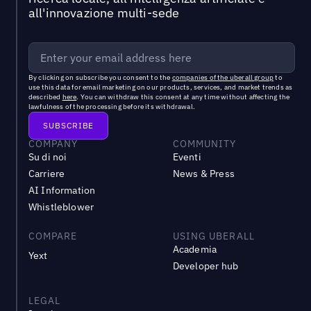
all'innovazione multi-sede
By clicking on subscribe you consent to the
companies of the uberall group
to
use this data for email marketing on our products, services, and market trends as
described
here
. You can withdraw this consent at any time without affecting the
lawfulness of the processing before its withdrawal.
COMPANY
COMMUNITY
Su di noi
Eventi
Carriere
News & Press
AI Information
Whistleblower
COMPARE
USING UBERALL
Academia
Yext
Developer hub
LEGAL