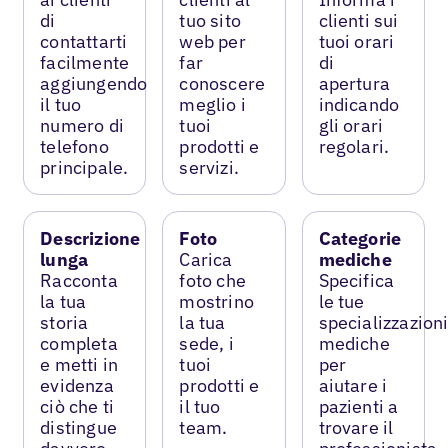
di
tuo sito
clienti sui
contattarti
web per
tuoi orari
facilmente
far
di
aggiungendo
conoscere
apertura
il tuo
meglio i
indicando
numero di
tuoi
gli orari
telefono
prodotti e
regolari.
principale.
servizi.
Descrizione
Foto
Categorie
lunga
Carica
mediche
Racconta
foto che
Specifica
la tua
mostrino
le tue
storia
la tua
specializzazion
completa
sede, i
mediche
e metti in
tuoi
per
evidenza
prodotti e
aiutare i
ciò che ti
il tuo
pazienti a
distingue
team.
trovare il