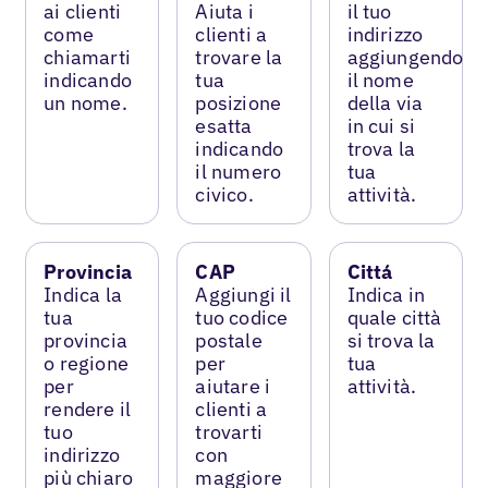
ai clienti
Aiuta i
il tuo
come
clienti a
indirizzo
chiamarti
trovare la
aggiungendo
indicando
tua
il nome
un nome.
posizione
della via
esatta
in cui si
indicando
trova la
il numero
tua
civico.
attività.
Provincia
CAP
Cittá
Indica la
Aggiungi il
Indica in
tua
tuo codice
quale città
provincia
postale
si trova la
o regione
per
tua
per
aiutare i
attività.
rendere il
clienti a
tuo
trovarti
indirizzo
con
più chiaro
maggiore