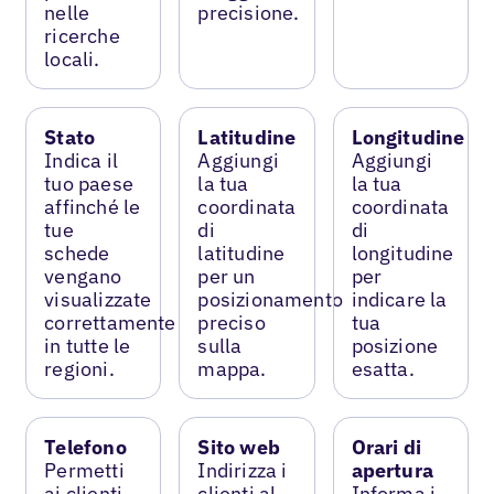
nelle
precisione.
ricerche
locali.
Stato
Latitudine
Longitudine
Indica il
Aggiungi
Aggiungi
tuo paese
la tua
la tua
affinché le
coordinata
coordinata
tue
di
di
schede
latitudine
longitudine
vengano
per un
per
visualizzate
posizionamento
indicare la
correttamente
preciso
tua
in tutte le
sulla
posizione
regioni.
mappa.
esatta.
Telefono
Sito web
Orari di
Permetti
Indirizza i
apertura
ai clienti
clienti al
Informa i