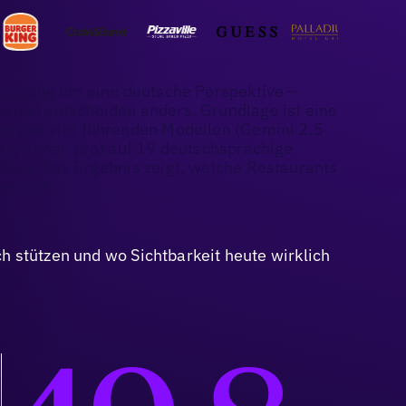
-Studie
um eine deutsche Perspektive –
 und entscheiden anders. Grundlage ist eine
n aus vier führenden Modellen (Gemini 2.5
xity sonar-pro) auf 19 deutschsprachige
Köln. Das Ergebnis zeigt, welche Restaurants
d warum.
h stützen und wo Sichtbarkeit heute wirklich