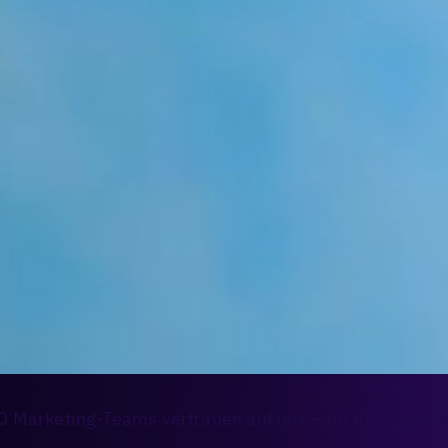
0 Marketing-Teams vertrauen auf uns – für messbare 