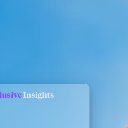
lusive
Insights