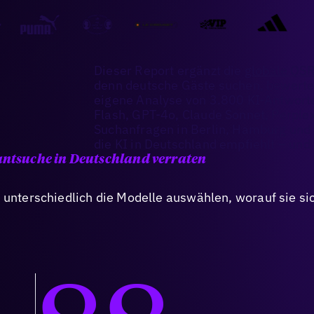
Dieser Report ergänzt die
globale QSR
denn deutsche Gäste suchen, bewerten
eigene Analyse von 3.800 KI-Antworte
Flash, GPT-4o, Claude Sonnet, Perple
Suchanfragen in Berlin, Hamburg und 
die KI in Deutschland empfiehlt – un
ntsuche in Deutschland verraten
 unterschiedlich die Modelle auswählen, worauf sie sic