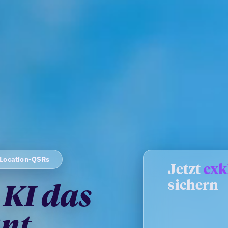
-Location-QSRs
Jetzt
exk
sichern
 KI das
nt