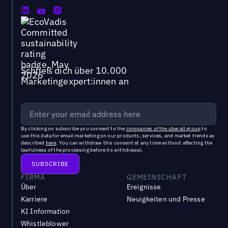
Schließ dich über 10.000
Marketingexpert:innen an
By clicking on subscribe you consent to the
companies of the uberall group
to
use this data for email marketing on our products, services, and market trends as
described
here
. You can withdraw this consent at any time without affecting the
lawfulness of the processing before its withdrawal.
FIRMA
GEMEINSCHAFT
Über
Ereignisse
Karriere
Neuigkeiten und Presse
KI Information
Whistleblower