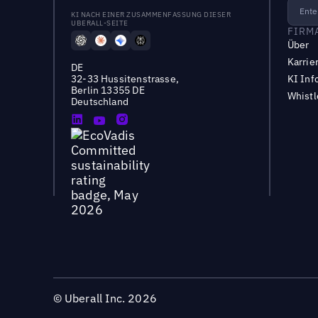
KI NACH EINER ZUSAMMENFASSUNG DIESER
UBERALL-SEITE
FIRM
Über
Karrie
DE
32-33 Hussitenstrasse,
KI Inf
Berlin 13355 DE
Whist
Deutschland
©
Uberall Inc.
2026