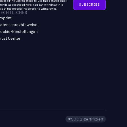
nies of the uberall group
to use this data for email
trends as described
here
. You can withdraw this
ss of the processing before its withdrawal.
RECHTLICHES
mprint
atenschutzhinweise
ookie-Einstellungen
rust Center
SOC 2-zertifiziert