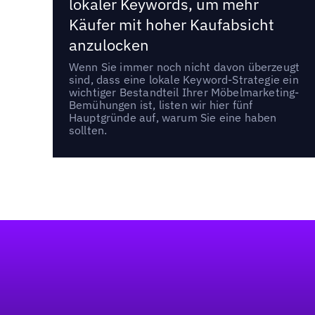
lokaler Keywords, um mehr
Käufer mit hoher Kaufabsicht
anzulocken
Wenn Sie immer noch nicht davon überzeugt
sind, dass eine lokale Keyword-Strategie ein
wichtiger Bestandteil Ihrer Möbelmarketing-
Bemühungen ist, listen wir hier fünf
Hauptgründe auf, warum Sie eine haben
sollten.
Fußzeile