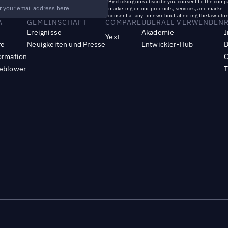
By clicking on subscribe you consent to the
compa
marketing on our products, services, and market 
consent at any time without affecting the lawfulne
A
GEMEINSCHAFT
COMPARE
UBERALL VERWENDEN
Ereignisse
Akademie
I
Yext
re
Neuigkeiten und Presse
Entwickler-Hub
D
ormation
C
leblower
T