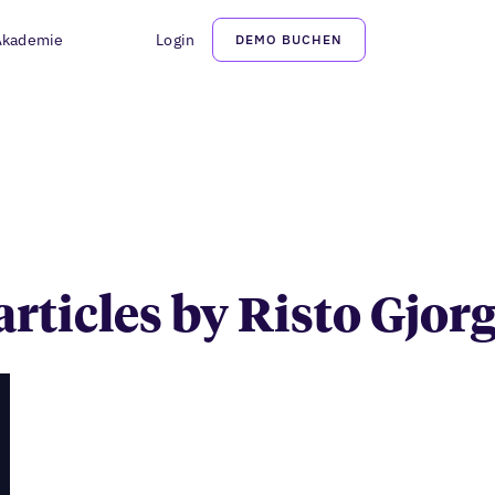
Akademie
Login
DEMO BUCHEN
Risto Gjorgjiev
articles by Risto Gjor