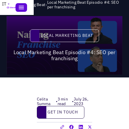
Local Marketing Beat Episodio #4: SEO
IT
>
Local Marketing Beat
per franchising
Local Marketing Beat
LOCAL MARKETING BEAT
Local Marketing Beat Episodio #4: SEO per
franchising
Celita
3 min
July 26,
•
•
Summa
read
2023
Get in touch
GET IN TOUCH