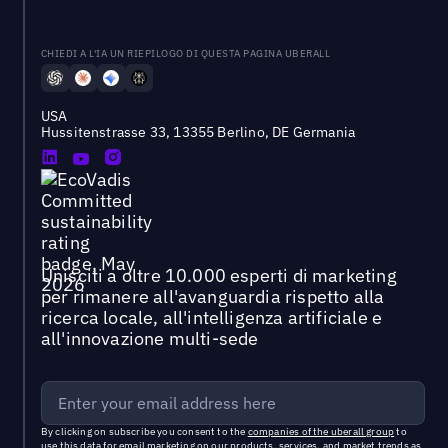
CHIEDI A L'IA UN RIEPILOGO DI QUESTA PAGINA UBERALL
USA
Hussitenstrasse 33, 13355 Berlino, DE Germania
Unisciti a oltre 10.000 esperti di marketing
per rimanere all'avanguardia rispetto alla
ricerca locale, all'intelligenza artificiale e
all'innovazione multi-sede
By clicking on subscribe you consent to the
companies of the uberall group
to
use this data for email marketing on our products, services, and market trends as