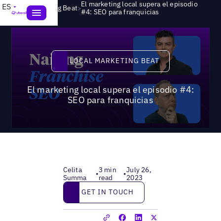
El marketing local supera el episodio
ES
>
Local Marketing Beat
#4: SEO para franquicias
Local Marketing Beat
LOCAL MARKETING BEAT
El marketing local supera el episodio #4:
SEO para franquicias
Celita
3 min
July 26,
•
•
Summa
read
2023
Get in touch
GET IN TOUCH