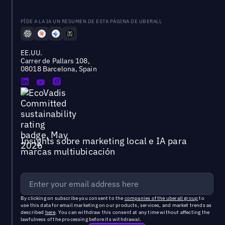
PÍDE A LA IA UN RESUMEN DE ESTA PÁGINA DE UBERALL
EE.UU.
Carrer de Pallars 108,
08018 Barcelona, Spain
Insights sobre marketing local e IA para
marcas multiubicación
By clicking on subscribe you consent to the
companies of the uberall group
to
use this data for email marketing on our products, services, and market trends as
described
here
. You can withdraw this consent at any time without affecting the
lawfulness of the processing before its withdrawal.