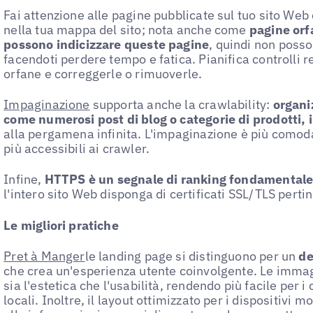
Fai attenzione alle pagine pubblicate sul tuo sito Web
nella tua mappa del sito; nota anche come
pagine orf
possono indicizzare queste pagine
, quindi non posso
facendoti perdere tempo e fatica. Pianifica controlli r
orfane e correggerle o rimuoverle.
Impaginazione
supporta anche la crawlability:
organiz
come numerosi post di blog o categorie di prodotti, 
alla pergamena infinita. L'impaginazione è più comoda 
più accessibili ai crawler.
Infine,
HTTPS è un segnale di ranking fondamentale
l'intero sito Web disponga di certificati SSL/TLS pertin
Le migliori pratiche
Pret à Manger
le landing page si distinguono per un
de
che crea un'esperienza utente coinvolgente. Le immag
sia l'estetica che l'usabilità, rendendo più facile per i
locali. Inoltre, il layout ottimizzato per i dispositivi 