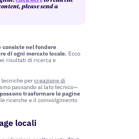
glish.
Click here
to read the
 content, please send a
e consiste nel fondere
re di ogni mercato locale.
Ecco
i risultati di ricerca e
 tecniche per
creazione di
tiamo passando al lato tecnico—
e possono trasformare le pagine
elle ricerche e il coinvolgimento
age locali