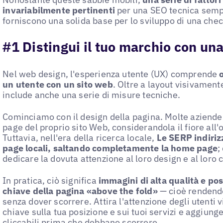
invariabilmente pertinenti
per una SEO tecnica sempr
forniscono una solida base per lo sviluppo di una chec
#1 Distingui il tuo marchio con un
Nel web design, l'esperienza utente (UX) comprende
o
un utente con un sito web
. Oltre a layout visivamente
include anche una serie di misure tecniche.
Cominciamo con il design della pagina. Molte aziende
page del proprio sito Web, considerandola il fiore all'
Tuttavia, nell'era della ricerca locale,
Le SERP indiriz
page locali, saltando completamente la home page
;
dedicare la dovuta attenzione al loro design e al loro 
In pratica, ciò significa
immagini di alta qualità e po
chiave della pagina «above the fold»
— cioè rendendo
senza dover scorrere. Attira l'attenzione degli utenti 
chiave sulla tua posizione e sui tuoi servizi e aggiunge
cliccabili prima che debbano scorrere.