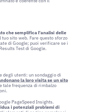
ffinato e coerente con il
to che semplifica l'analisi delle
l tuo sito web. Fare questo sforzo
ate di Google; puoi verificare se i
Results Test di Google.
 degli utenti: un sondaggio di
ndonano la loro visita se un sito
e tale frequenza di rimbalzo
oni.
 Google PageSpeed Insights.
idua i potenziali problemi di