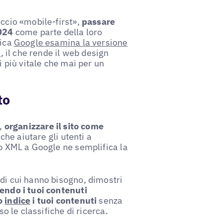
occio «mobile-first»,
passare
2024
come parte della loro
fica
Google esamina la versione
i
, il che rende il web design
i più vitale che mai per un
to
e,
organizzare il sito come
he aiutare gli utenti a
ap XML a Google ne semplifica la
 di cui hanno bisogno, dimostri
endo i tuoi contenuti
no
indice
i tuoi contenuti
senza
so le classifiche di ricerca.