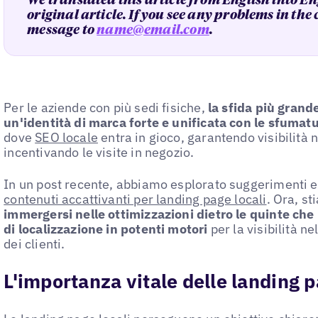
We translated this article from English into En
original article. If you see any problems in the
message to
name@email.com
.
Per le aziende con più sedi fisiche,
la sfida più grand
un'identità di marca forte e unificata con le sfumatu
dove
SEO locale
entra in gioco, garantendo visibilità ne
incentivando le visite in negozio.
In un post recente, abbiamo esplorato suggerimenti e
contenuti accattivanti per landing page locali
. Ora, s
immergersi nelle ottimizzazioni dietro le quinte ch
di localizzazione in potenti motori
per la visibilità n
dei clienti.
L'importanza vitale delle landing p