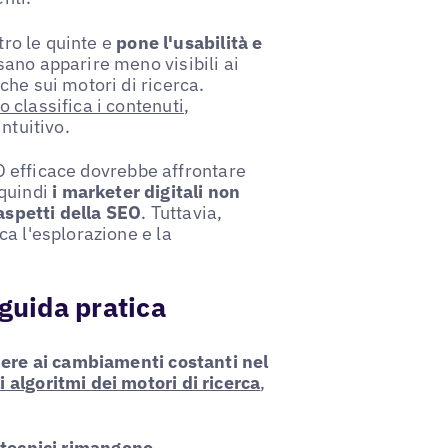
tro le quinte e
pone l'usabilità e
ano apparire meno visibili ai
he sui motori di ricerca.
 classifica i contenuti
,
ntuitivo.
SEO efficace dovrebbe affrontare
 quindi
i marketer digitali non
aspetti della SEO
. Tuttavia,
a l'esplorazione e la
 guida pratica
ere ai cambiamenti costanti nel
 algoritmi dei motori di ricerca
,
i tecnici rimangono