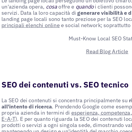
Le landing page locali perseguono un obiettivo chiar
un'azienda opera,
cosa
offre e
quando
i clienti posson
servizi. Data la loro capacità di
generare visibilità e 
landing page locali sono tanto preziose per la SEO loca
principali elenchi online
e social network; soprattutto 
Must-Know Local SEO Stat
Read Blog Article
SEO dei contenuti vs. SEO tecnico
La SEO dei contenuti si concentra principalmente su
r
all'intento di ricerca
. Prendendo Google come esempio,
propria azienda in termini di
esperienza, competenza, 
E-A-T)
. E per quanto riguarda la SEO dei contenuti loca
prodotti o servizi a ogni singola sede, dimostrando valo
mantenendo un design e un'identità del marchio coere