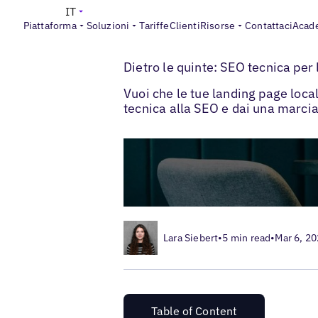
IT
Piattaforma
Soluzioni
Tariffe
Clienti
Risorse
Contattaci
Acad
>
>
Blogs
SEO locale
SEO tecnico per pagin
Dietro le quinte: SEO tecnica per 
Vuoi che le tue landing page locali
tecnica alla SEO e dai una marcia 
Lara Siebert
•
5 min read
•
Mar 6, 2
Table of Content