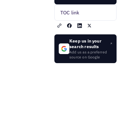
TOC link
Keep us in your
search results
Add us as a preferred
source on Google