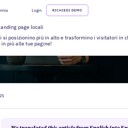
emia
Login
RICHIEDI DEMO
e locali
landing page locali
 si posizionino più in alto e trasformino i visitatori in 
in più alle tue pagine!
025