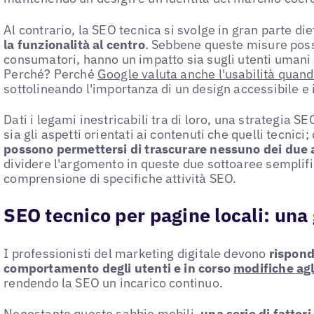
Al contrario, la SEO tecnica si svolge in gran parte die
la funzionalità al centro
. Sebbene queste misure poss
consumatori, hanno un impatto sia sugli utenti umani c
Perché? Perché
Google valuta anche l'usabilità quando
sottolineando l'importanza di un design accessibile e i
Dati i legami inestricabili tra di loro, una strategia 
sia gli aspetti orientati ai contenuti che quelli tecnici;
possono permettersi di trascurare nessuno dei due 
dividere l'argomento in queste due sottoaree semplific
comprensione di specifiche attività SEO.
SEO tecnico per pagine locali: una
I professionisti del marketing digitale devono
rispond
comportamento degli utenti e in corso
modifiche agli
rendendo la SEO un incarico continuo.
Nonostante queste sabbie mobili,
una serie di fattor