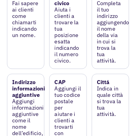
Fai sapere
civico
Completa
ai clienti
Aiuta i
il tuo
come
clienti a
indirizzo
chiamarti
trovare la
aggiungendo
indicando
tua
il nome
un nome.
posizione
della via
esatta
in cui si
indicando
trova la
il numero
tua
civico.
attività.
Indirizzo
CAP
Cittá
informazioni
Aggiungi il
Indica in
aggiuntive
tuo codice
quale città
Aggiungi
postale
si trova la
informazioni
per
tua
aggiuntive
aiutare i
attività.
come il
clienti a
nome
trovarti
dell’edificio,
con