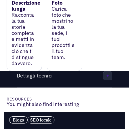
Descrizione
Foto
lunga
Carica
Racconta
foto che
la tua
mostrino
storia
la tua
completa
sede, i
e metti in
tuoi
evidenza
prodotti e
ciò che ti
il tuo
distingue
team.
davvero.
Dettagli tecnici
RESOURCES
You might also find interesting
Blogs
SEO locale