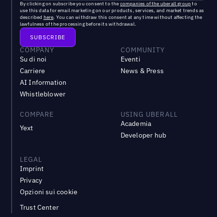
By clicking on subscribe you consent to the
companies of the uberall group
to
use this data for email marketing on our products, services, and market trends as
described
here
. You can withdraw this consent at any time without affecting the
lawfulness of the processing before its withdrawal.
COMPANY
COMMUNITY
Su di noi
Eventi
Carriere
News & Press
AI Information
Whistleblower
COMPARE
USING UBERALL
Academia
Yext
Developer hub
LEGAL
Imprint
Privacy
Opzioni sui cookie
Trust Center