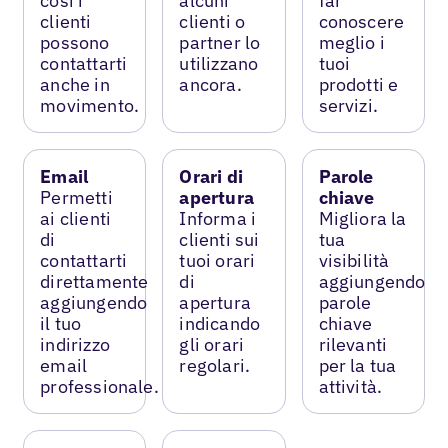
così i
alcuni
far
clienti
clienti o
conoscere
possono
partner lo
meglio i
contattarti
utilizzano
tuoi
anche in
ancora.
prodotti e
movimento.
servizi.
Email
Orari di
Parole
Permetti
apertura
chiave
ai clienti
Informa i
Migliora la
di
clienti sui
tua
contattarti
tuoi orari
visibilità
direttamente
di
aggiungendo
aggiungendo
apertura
parole
il tuo
indicando
chiave
indirizzo
gli orari
rilevanti
email
regolari.
per la tua
professionale.
attività.