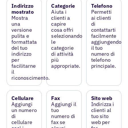
Indirizzo
Categorie
Telefono
mostrato
Aiuta i
Permetti
Mostra
clienti a
ai clienti
una
capire
di
versione
cosa offri
contattarti
pulita e
selezionando
facilmente
formattata
le
aggiungendo
del tuo
categorie
il tuo
indirizzo
di attività
numero di
per
più
telefono
facilitarne
appropriate.
principale.
il
riconoscimento.
Cellulare
Fax
Sito web
Aggiungi
Aggiungi il
Indirizza i
un numero
tuo
clienti al
di
numero di
tuo sito
cellulare
fax se
web per